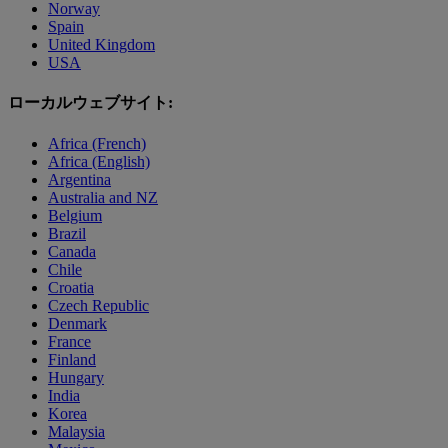
Norway
Spain
United Kingdom
USA
ローカルウェブサイト:
Africa (French)
Africa (English)
Argentina
Australia and NZ
Belgium
Brazil
Canada
Chile
Croatia
Czech Republic
Denmark
France
Finland
Hungary
India
Korea
Malaysia