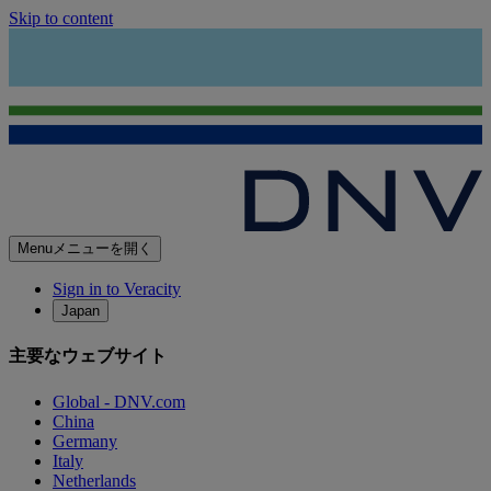
Skip to content
Menu
メニューを開く
Sign in to Veracity
Japan
主要なウェブサイト
Global - DNV.com
China
Germany
Italy
Netherlands