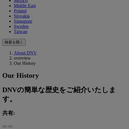
Mexico
Middle East
Poland
Slovakia
Singapore
Sweden
Taiwan
検索を開く
About DNV
overview
Our History
Our History
DNVの簡単な歴史をご紹介いたしま
す。
共有: