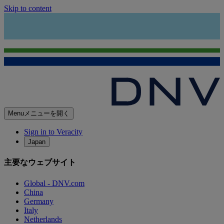
Skip to content
Menu
メニューを開く
Sign in to Veracity
Japan
主要なウェブサイト
Global - DNV.com
China
Germany
Italy
Netherlands