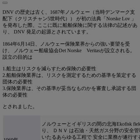
DNV の歴史は古く、1687年ノルウェー（当時デンマーク支
配下（クリスチャン5世時代）） が初の法典「Norske Lov 」
を発布した際、ここに既に船舶保険に関する法律の記述があ
り、 DNV 発足の起源とされています。
1864年6月14日、ノルウェー保険業界からの強い要望を受
け、 ノルウェー船級協会Det Norske Veritasが設立される。
設立の目的は
1.船主はリスクを減らすため保険の必要性
2.船舶保険業界は、リスクを測定するための基準を策定する
団体の必要性
3.保険業界は、その基準が妥当なものかを審査し承認する団
体の必要性
とされました。
ノルウェーとイギリスの間の北海Ekofisk f
り、 ＤＮＶ は石油・天然ガス分野の安全
いたるあらゆる工程で 安全に業務が遂行す
1969年