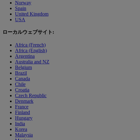
Norway
Spain
United Kingdom
USA
ローカルウェブサイト:
Africa (French)
Africa (English)
Argentina
Australia and NZ
Belgium
Brazil
Canada
Chile
Croatia
Czech Republic
Denmark
France
Finland
Hungary
India
Korea
Malaysia