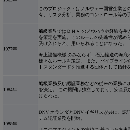
このプロジェクトはノルウェー国営企業との
有、リスク分析、業務のコントロール等の
船級業界ではＤＮＶ のノウハウや経験を生かした
を策定を実施。このルールの先進性が認めら
受け入れられ、用いられることになった。
1977年
海上設備機械 のみならず、石油輸送の海底
様々なルールを策定。 また、パイプライン
トスタンダードを推進する団体として指針
船級業務及び認証業務などの従来の業務に
1984年
を決定。 この機関は独立しており、安全及
けられた。
DNV オランダとDNV イギリスが共に、
テム認証業務を開始。
1988年
リスクマネジメントの実績に 基づいた審査手