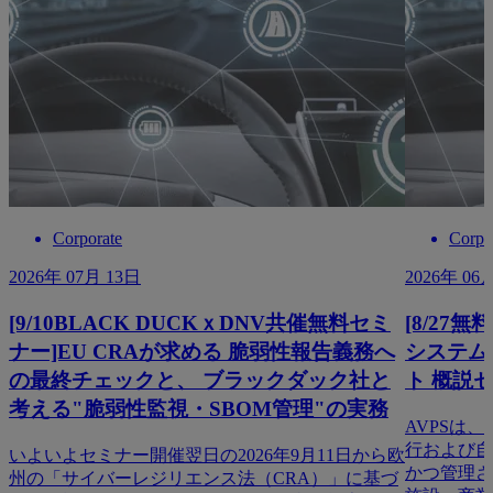
Corporate
Corpo
2026年 07月 13日
2026年 06
[9/10BLACK DUCKｘDNV共催無料セミ
[8/27
ナー]EU CRAが求める 脆弱性報告義務へ
システム 
の最終チェックと、 ブラックダック社と
ト 概説
考える"脆弱性監視・SBOM管理"の実務
AVPSは
行および自
いよいよセミナー開催翌日の2026年9月11日から欧
かつ管理さ
州の「サイバーレジリエンス法（CRA）」に基づ