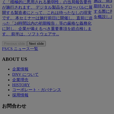
施設、商業
く「積極的に悪用される脆弱性」の当局報告要件
期待されて
が施行されます。 デジタル製品をグローバルに展
する際に押
開する製造者にとって、これは待ったなしの現実
を概説しま
です。 本セミナーは施行前日に開催し、直前に迫
った「24時間以内の初期報告」等の厳格な義務化
に対し、企業が備えるべき重要事項を総点検しま
す。 前半は、ソフトウェアサ...
Previous slide
Next slide
FS/CS ニュース一覧
ABOUT US
企業情報
DNV について
企業理念
HISTORY
コーポレート・ガバナンス
採用情報
お問合わせ