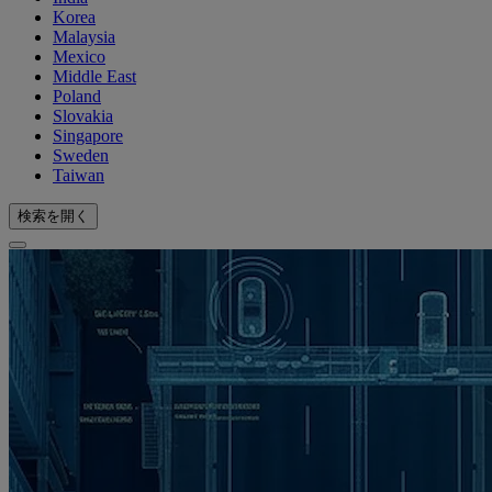
Korea
Malaysia
Mexico
Middle East
Poland
Slovakia
Singapore
Sweden
Taiwan
検索を開く