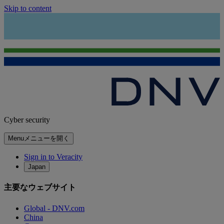
Skip to content
Cyber security
Menu
メニューを開く
Sign in to Veracity
Japan
主要なウェブサイト
Global - DNV.com
China