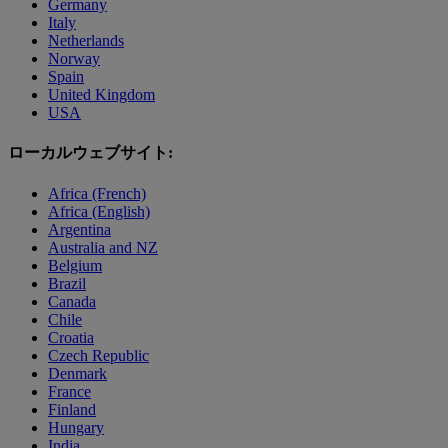
Germany
Italy
Netherlands
Norway
Spain
United Kingdom
USA
ローカルウェブサイト:
Africa (French)
Africa (English)
Argentina
Australia and NZ
Belgium
Brazil
Canada
Chile
Croatia
Czech Republic
Denmark
France
Finland
Hungary
India