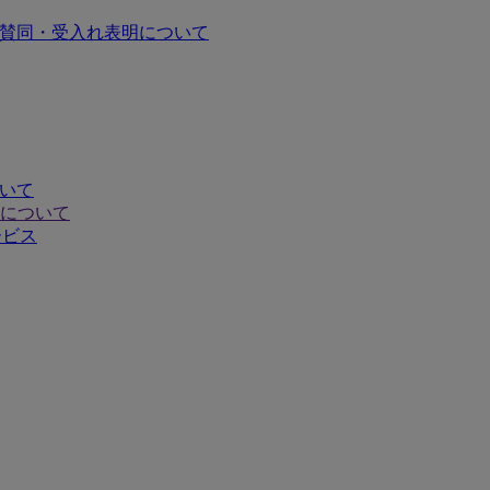
の賛同・受入れ表明について
ついて
について
ービス