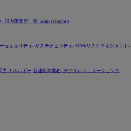
ク
- 国内事業所一覧
- Annual Reports
バーセキュリティ
- サステナビリティ
- SCM/リスクマネジメント
-
 電力,エネルギー,石油化学業務
- デジタルソリューションズ