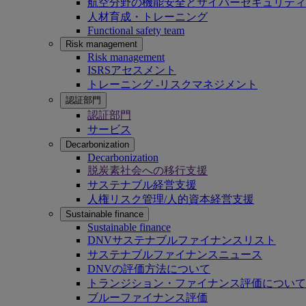
航空分野の機能安全とサイバーセキュリティ
人材育成・トレーニング
Functional safety team
Risk management
Risk management
ISRSアセスメント
トレーニング -リスクマネジメント
認証部門
認証部門
サービス
Decarbonization
Decarbonization
脱炭素社会への移行支援
サステナブル経営支援
人権リスク管理/人的資本経営支援
Sustainable finance
Sustainable finance
DNVサステナブルファイナンスリスト
サステナブルファイナンスニュース
DNVの評価方法について
トランジション・ファイナンス評価について
ブルーファイナンス評価