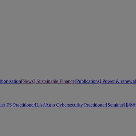
bonisation
[News] Sustainable Finance
[Publications] Power & renewa
uto FS Practitioner
[List]Auto Cybersecurity Practitioner
[Seminar