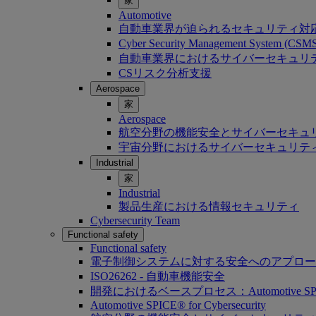
家
Automotive
自動車業界が迫られるセキュリティ対
Cyber Security Management System (C
自動車業界におけるサイバーセキュリティ：Softwa
CSリスク分析支援
Aerospace
家
Aerospace
航空分野の機能安全とサイバーセキュ
宇宙分野におけるサイバーセキュリテ
Industrial
家
Industrial
製品生産における情報セキュリティ
Cybersecurity Team
Functional safety
Functional safety
電子制御システムに対する安全へのアプロー
ISO26262 - 自動車機能安全
開発におけるベースプロセス：Automotive SP
Automotive SPICE® for Cybersecurity