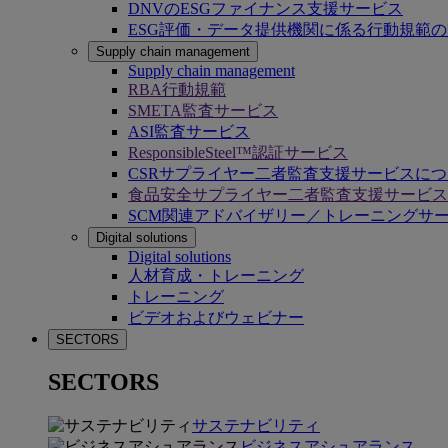
DNVのESGファイナンス支援サービス
ESG評価・データ提供機関に係る行動規範
Supply chain management
Supply chain management
RBA行動規範
SMETA監査サービス
ASI監査サービス
ResponsibleSteel™認証サービス
CSRサプライヤー二者監査支援サービスに
食品安全サプライヤー二者監査支援サービス
SCM関連アドバイザリー／トレーニングサ
Digital solutions
Digital solutions
人材育成・トレーニング
トレーニング
ビデオおよびウェビナー
SECTORS
SECTORS
サステナビリティ
ビジネスアシュアランス