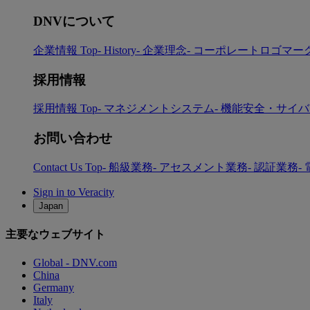
DNVについて
企業情報 Top
- History
- 企業理念
- コーポレートロゴマー
採用情報
採用情報 Top
- マネジメントシステム
- 機能安全・サイ
お問い合わせ
Contact Us Top
- 船級業務
- アセスメント業務
- 認証業務
-
Sign in to Veracity
Japan
主要なウェブサイト
Global - DNV.com
China
Germany
Italy