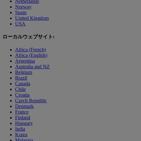
Netherlands
Norway
Spain
United Kingdom
USA
ローカルウェブサイト:
Africa (French)
Africa (English)
Argentina
Australia and NZ
Belgium
Brazil
Canada
Chile
Croatia
Czech Republic
Denmark
France
Finland
Hungary
India
Korea
Malaysia