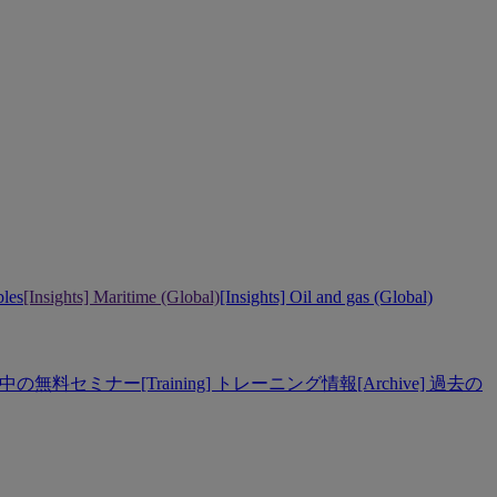
bles
[Insights] Maritime (Global)
[Insights] Oil and gas (Global)
] 開催中の無料セミナー
[Training] トレーニング情報
[Archive] 過去の