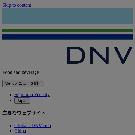
Skip to content
Food and beverage
Menu
メニューを開く
Sign in to Veracity
Japan
主要なウェブサイト
Global - DNV.com
China