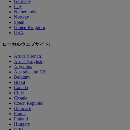
Germany
Italy
Netherlands
Norway
Spain
United Kingdom
USA
ローカルウェブサイト:
Africa (French)
Africa (English)
Argentina
Australia and NZ
Belgium
Brazil
Canada
Chile
Croatia
Czech Republic
Denmark
France
Finland
Hungary
India