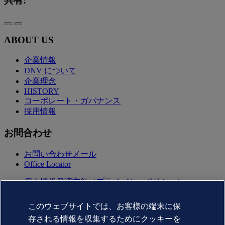
共有:
ABOUT US
企業情報
DNV について
企業理念
HISTORY
コーポレート・ガバナンス
採用情報
お問合わせ
お問い合わせメール
Office Locator
個人情報保護方針（プライバシーポリシー）
利用規約(terms of use)
Copyright © DNV AS 2025
このウェブサイトでは、お客様の端末に保
Cookie情報
存される情報を収集するためにクッキーを
Commercial Disclosure Based on the Act on Specified