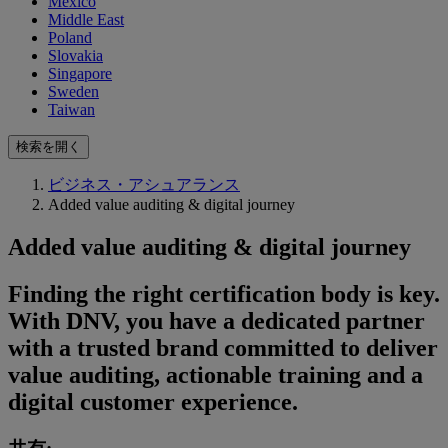
Mexico
Middle East
Poland
Slovakia
Singapore
Sweden
Taiwan
検索を開く
ビジネス・アシュアランス
Added value auditing & digital journey
Added value auditing & digital journey
Finding the right certification body is key.
With DNV, you have a dedicated partner
with a trusted brand committed to deliver
value auditing, actionable training and a
digital customer experience.