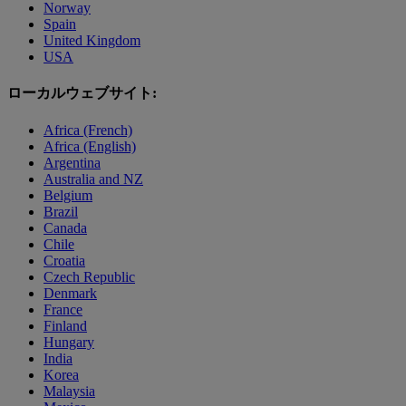
Norway
Spain
United Kingdom
USA
ローカルウェブサイト:
Africa (French)
Africa (English)
Argentina
Australia and NZ
Belgium
Brazil
Canada
Chile
Croatia
Czech Republic
Denmark
France
Finland
Hungary
India
Korea
Malaysia