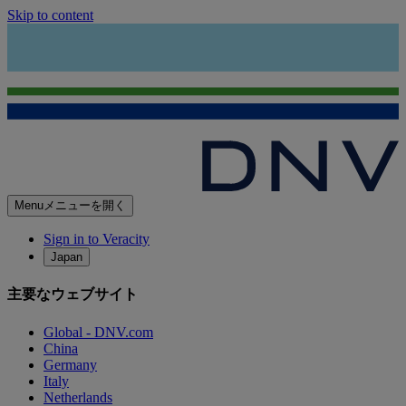
Skip to content
Menu
メニューを開く
Sign in to Veracity
Japan
主要なウェブサイト
Global - DNV.com
China
Germany
Italy
Netherlands