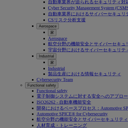
自動車業界が迫られるセキュリティ対
Cyber Security Management System (C
自動車業界におけるサイバーセキュリティ：Softwa
CSリスク分析支援
Aerospace
家
Aerospace
航空分野の機能安全とサイバーセキュ
宇宙分野におけるサイバーセキュリテ
Industrial
家
Industrial
製品生産における情報セキュリティ
Cybersecurity Team
Functional safety
Functional safety
電子制御システムに対する安全へのアプロー
ISO26262 - 自動車機能安全
開発におけるベースプロセス：Automotive SP
Automotive SPICE® for Cybersecurity
航空分野の機能安全とサイバーセキュリティ
人材育成・トレーニング