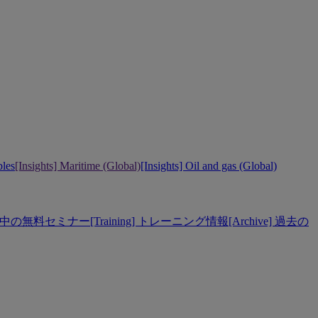
bles
[Insights] Maritime (Global)
[Insights] Oil and gas (Global)
] 開催中の無料セミナー
[Training] トレーニング情報
[Archive] 過去の