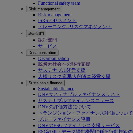
Functional safety team
Risk management
Risk management
ISRSアセスメント
トレーニング -リスクマネジメント
認証部門
認証部門
サービス
Decarbonization
Decarbonization
脱炭素社会への移行支援
サステナブル経営支援
人権リスク管理/人的資本経営支援
Sustainable finance
Sustainable finance
DNVサステナブルファイナンスリスト
サステナブルファイナンスニュース
DNVの評価方法について
トランジション・ファイナンス評価について
ブルーファイナンス評価
DNVのESGファイナンス支援サービス
ESG評価・データ提供機関に係る行動規範