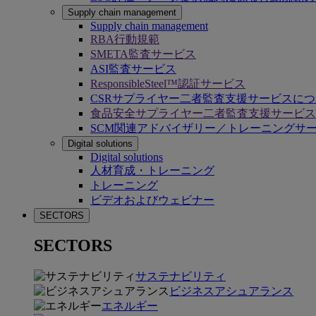
Supply chain management
Supply chain management
RBA行動規範
SMETA監査サービス
ASI監査サービス
ResponsibleSteel™認証サービス
CSRサプライヤー二者監査支援サービスに
食品安全サプライヤー二者監査支援サービス
SCM関連アドバイザリー／トレーニングサ
Digital solutions
Digital solutions
人材育成・トレーニング
トレーニング
ビデオおよびウェビナー
SECTORS
SECTORS
サステナビリティ
ビジネスアシュアランス
エネルギー