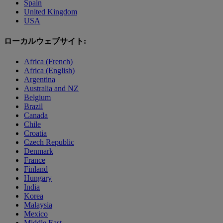
Spain
United Kingdom
USA
ローカルウェブサイト:
Africa (French)
Africa (English)
Argentina
Australia and NZ
Belgium
Brazil
Canada
Chile
Croatia
Czech Republic
Denmark
France
Finland
Hungary
India
Korea
Malaysia
Mexico
Middle East