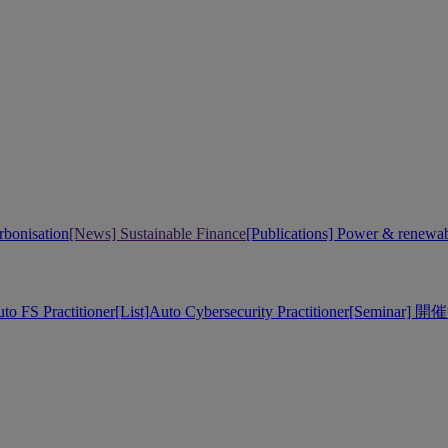
bonisation
[News] Sustainable Finance
[Publications] Power & renewa
uto FS Practitioner
[List]Auto Cybersecurity Practitioner
[Seminar