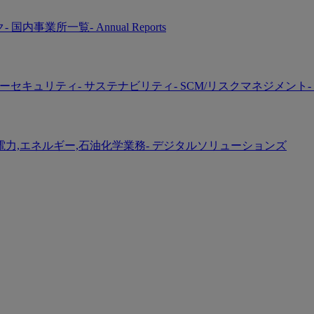
ク
- 国内事業所一覧
- Annual Reports
バーセキュリティ
- サステナビリティ
- SCM/リスクマネジメント
-
 電力,エネルギー,石油化学業務
- デジタルソリューションズ