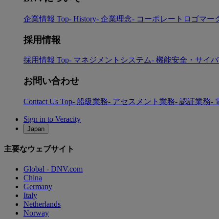
企業情報 Top
- History
- 企業理念
- コーポレートロゴマー
採用情報
採用情報 Top
- マネジメントシステム
- 機能安全・サイ
お問い合わせ
Contact Us Top
- 船級業務
- アセスメント業務
- 認証業務
-
Sign in to Veracity
Japan
主要なウェブサイト
Global - DNV.com
China
Germany
Italy
Netherlands
Norway