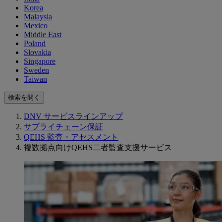
Korea
Malaysia
Mexico
Middle East
Poland
Slovakia
Singapore
Sweden
Taiwan
検索を開く
DNV サービスラインアップ
サプライチェーン保証
QEHS 監査・アセスメント
複数拠点向けQEHS二者監査支援サービス