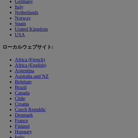
Germany
Italy
Netherlands
Norway
Spain
United Kingdom
USA
ローカルウェブサイト:
Africa (French)
Africa (English)
Argentina
Australia and NZ
Belgium
Brazil
Canada
Chile
Croatia
Czech Republic
Denmark
France
Finland
Hungary
India