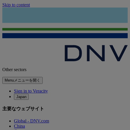
Skip to content
Other sectors
Menu
メニューを開く
Sign in to Veracity
Japan
主要なウェブサイト
Global - DNV.com
China