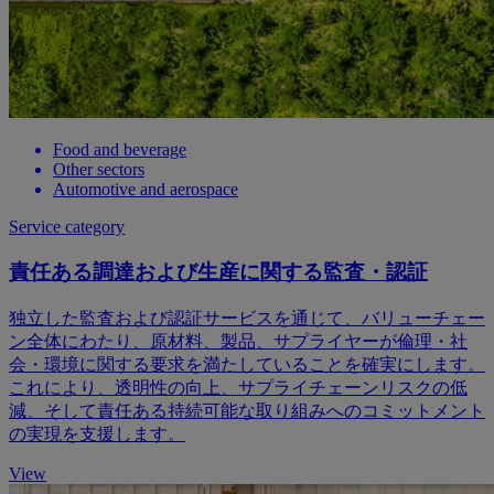
Food and beverage
Other sectors
Automotive and aerospace
Service category
責任ある調達および生産に関する監査・認証
独立した監査および認証サービスを通じて、バリューチェー
ン全体にわたり、原材料、製品、サプライヤーが倫理・社
会・環境に関する要求を満たしていることを確実にします。
これにより、透明性の向上、サプライチェーンリスクの低
減、そして責任ある持続可能な取り組みへのコミットメント
の実現を支援します。
View