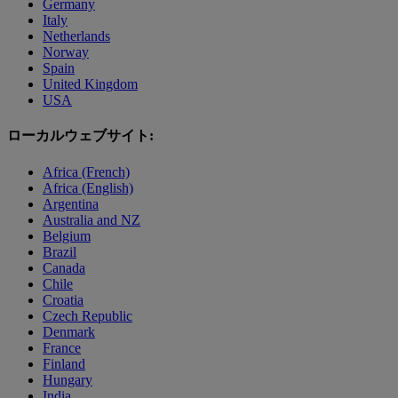
Germany
Italy
Netherlands
Norway
Spain
United Kingdom
USA
ローカルウェブサイト:
Africa (French)
Africa (English)
Argentina
Australia and NZ
Belgium
Brazil
Canada
Chile
Croatia
Czech Republic
Denmark
France
Finland
Hungary
India