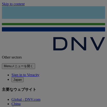
Skip to content
Other sectors
Menu
メニューを開く
Sign in to Veracity
Japan
主要なウェブサイト
Global - DNV.com
China