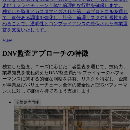
よびサプライチェーン全体で倫理的な行動を確保します。
独立した監査とカスタマイズされた第二者プロトコルを通じ
て、責任ある調達を強化し、社会、倫理リスクの可視性を高
めることで、透明性とコンプライアンスの確保された事業運
営を支援いたします。
View
DNV監査アプローチの特徴
独立した監査、ニーズに応じた二者監査を通じて、技術力、
業界知見を兼ね備えたDNV監査員がサプライヤーのパフォ
ーマンスに関する的確な洞察を共有、リスクを特定し、企業
が事業及びバリューチェーン全体の健全性とESGパフォーマ
ンスに対して確信を持てるよう支援します。
分野別専門性