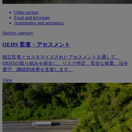
Other sectors
Food and beverage
Automotive and aerospace
Service category
QEHS 監査・アセスメント
独立監査とカスタマイズされたアセスメントを通して、
QEHSの取り組みを統合し、リスク特定、安全な操業、法令
遵守、継続的改善を支援します。
View