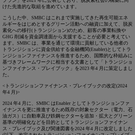
プラン」を2021 年に公表しており、脱炭素社会の構築に向
けた先進的な取組を進めています。
こうした中、SMBC はこれまで実施してきた再生可能エネ
ルギーをはじめとするグリーン活動への融資に加えて、脱炭
素化への移行(トランジション)のため、顧客の事業転換や
GHG 削減を資金調達面から支援することが必要と考えてい
ます。SMBC は、事業を通じて環境に貢献している他者の
トランジションに資金供給する金融機関(Enabler)としてトラ
ンジションファイナンスを推進するため、国際的な枠組みに
基づきフレームワークに相当する文書として「トランジショ
ンファイナンス・プレイブック」を2023 年4 月に策定しまし
た。
<トランジションファイナンス・プレイブックの改定(2024
年4 月)>
2024 年4 月に、SMBC はEnabler としてトランジションファ
イナンスを更に推進するため既存の対象セクター（電力、石
油ガス）に自動車及び鉄鋼セクターを追加・拡大とグリーン
基準の明確化などを目的としてトランジションファイナン
ス・プレイブック及び関連図書を2024 年4 月に改定しました
(以下、改定されたトランジションファイナンス・プレイブ