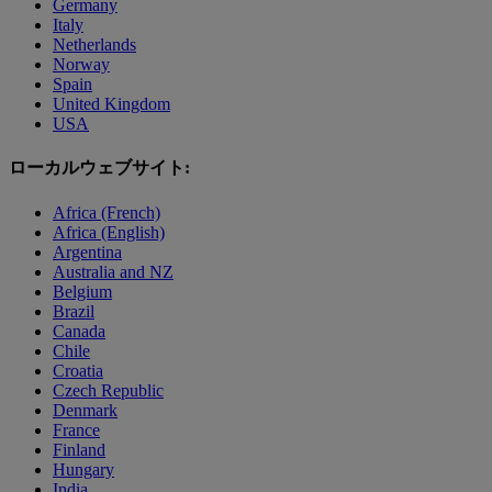
Germany
Italy
Netherlands
Norway
Spain
United Kingdom
USA
ローカルウェブサイト:
Africa (French)
Africa (English)
Argentina
Australia and NZ
Belgium
Brazil
Canada
Chile
Croatia
Czech Republic
Denmark
France
Finland
Hungary
India