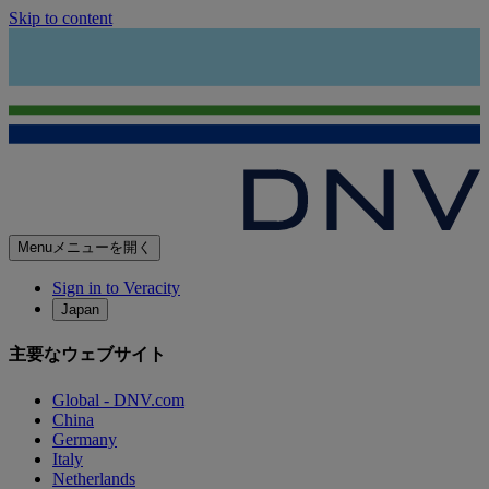
Skip to content
Menu
メニューを開く
Sign in to Veracity
Japan
主要なウェブサイト
Global - DNV.com
China
Germany
Italy
Netherlands