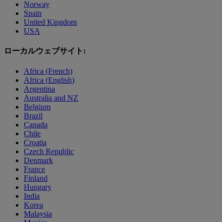
Norway
Spain
United Kingdom
USA
ローカルウェブサイト:
Africa (French)
Africa (English)
Argentina
Australia and NZ
Belgium
Brazil
Canada
Chile
Croatia
Czech Republic
Denmark
France
Finland
Hungary
India
Korea
Malaysia