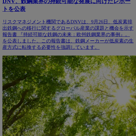
DNV、鉄鋼業界の持続可能な発展に向けたレポー
トを公表
リスクマネジメント機関であるDNVは、9月26日、低炭素排
出鉄鋼への移行に関するグローバル産業の課題と機会を示す
報告書 『持続可能な鉄鋼の未来：欧州鉄鋼業界の事例』。
を公表しました。この報告書は、鉄鋼メーカーが低炭素の生
産方式に転換する必要性を強調しています。