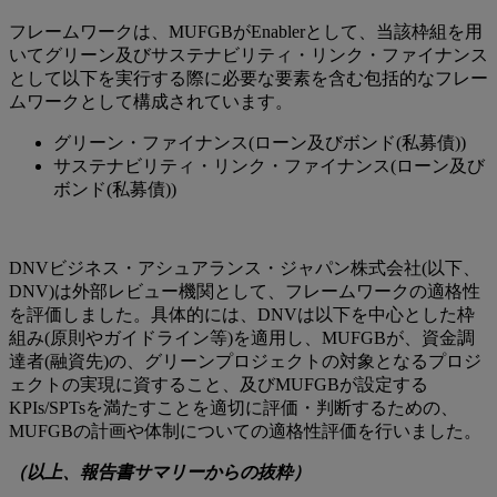
フレームワークは、MUFGBがEnablerとして、当該枠組を用
いてグリーン及びサステナビリティ・リンク・ファイナンス
として以下を実行する際に必要な要素を含む包括的なフレー
ムワークとして構成されています。
グリーン・ファイナンス(ローン及びボンド(私募債))
サステナビリティ・リンク・ファイナンス(ローン及び
ボンド(私募債))
DNVビジネス・アシュアランス・ジャパン株式会社(以下、
DNV)は外部レビュー機関として、フレームワークの適格性
を評価しました。具体的には、DNVは以下を中心とした枠
組み(原則やガイドライン等)を適用し、MUFGBが、資金調
達者(融資先)の、グリーンプロジェクトの対象となるプロジ
ェクトの実現に資すること、及びMUFGBが設定する
KPIs/SPTsを満たすことを適切に評価・判断するための、
MUFGBの計画や体制についての適格性評価を行いました。
（以上、報告書サマリーからの抜粋）