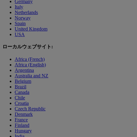
Germany
Italy
Netherlands
Norway
Spain
United Kingdom
USA
ローカルウェブサイト:
Africa (French)
Africa (English)
Argentina
Australia and NZ
Belgium
Brazil
Canada
Chile
Croatia
Czech Republic
Denmark
France
Finland
Hungary
India