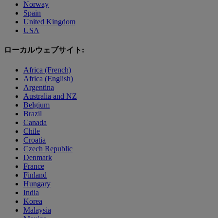
Norway
Spain
United Kingdom
USA
ローカルウェブサイト:
Africa (French)
Africa (English)
Argentina
Australia and NZ
Belgium
Brazil
Canada
Chile
Croatia
Czech Republic
Denmark
France
Finland
Hungary
India
Korea
Malaysia