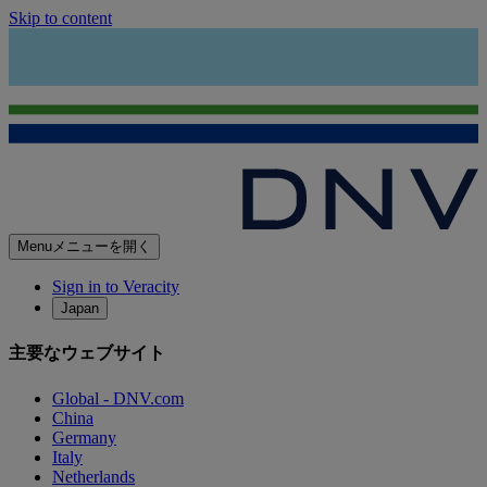
Skip to content
Menu
メニューを開く
Sign in to Veracity
Japan
主要なウェブサイト
Global - DNV.com
China
Germany
Italy
Netherlands