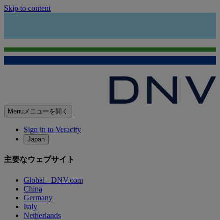
Skip to content
Menu
メニューを開く
Sign in to Veracity
Japan
主要なウェブサイト
Global - DNV.com
China
Germany
Italy
Netherlands