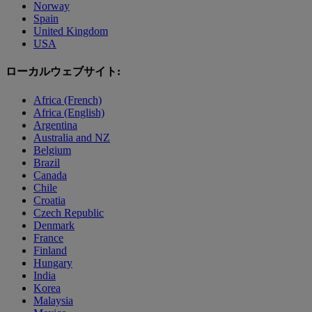
Norway
Spain
United Kingdom
USA
ローカルウェブサイト:
Africa (French)
Africa (English)
Argentina
Australia and NZ
Belgium
Brazil
Canada
Chile
Croatia
Czech Republic
Denmark
France
Finland
Hungary
India
Korea
Malaysia