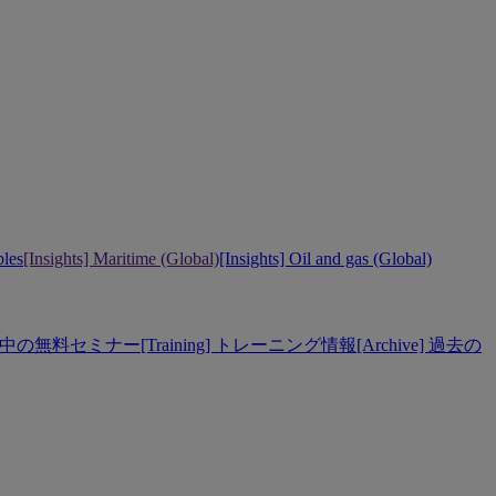
bles
[Insights] Maritime (Global)
[Insights] Oil and gas (Global)
] 開催中の無料セミナー
[Training] トレーニング情報
[Archive] 過去の