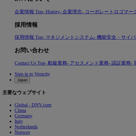
企業情報 Top
- History
- 企業理念
- コーポレートロゴマー
採用情報
採用情報 Top
- マネジメントシステム
- 機能安全・サイ
お問い合わせ
Contact Us Top
- 船級業務
- アセスメント業務
- 認証業務
-
Sign in to Veracity
Japan
主要なウェブサイト
Global - DNV.com
China
Germany
Italy
Netherlands
Norway