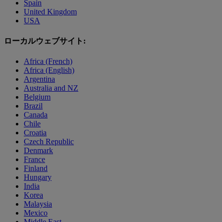
Spain
United Kingdom
USA
ローカルウェブサイト:
Africa (French)
Africa (English)
Argentina
Australia and NZ
Belgium
Brazil
Canada
Chile
Croatia
Czech Republic
Denmark
France
Finland
Hungary
India
Korea
Malaysia
Mexico
Middle East