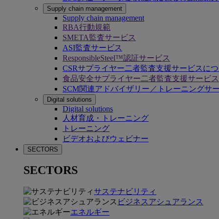
Supply chain management
Supply chain management
RBA行動規範
SMETA監査サービス
ASI監査サービス
ResponsibleSteel™認証サービス
CSRサプライヤー二者監査支援サービスに
食品安全サプライヤー二者監査支援サービス
SCM関連アドバイザリー／トレーニングサ
Digital solutions
Digital solutions
人材育成・トレーニング
トレーニング
ビデオおよびウェビナー
SECTORS
SECTORS
サステナビリティ
ビジネスアシュアランス
エネルギー