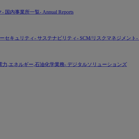
ク
- 国内事業所一覧
- Annual Reports
バーセキュリティ
- サステナビリティ
- SCM/リスクマネジメント
-
 電力,エネルギー,石油化学業務
- デジタルソリューションズ