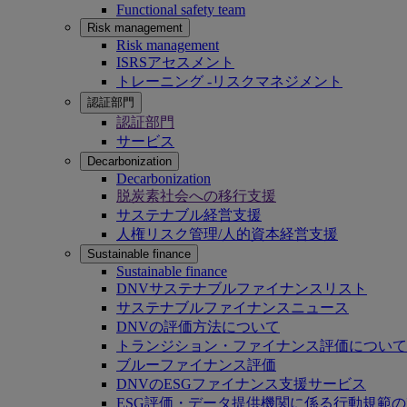
Functional safety team
Risk management
Risk management
ISRSアセスメント
トレーニング -リスクマネジメント
認証部門
認証部門
サービス
Decarbonization
Decarbonization
脱炭素社会への移行支援
サステナブル経営支援
人権リスク管理/人的資本経営支援
Sustainable finance
Sustainable finance
DNVサステナブルファイナンスリスト
サステナブルファイナンスニュース
DNVの評価方法について
トランジション・ファイナンス評価について
ブルーファイナンス評価
DNVのESGファイナンス支援サービス
ESG評価・データ提供機関に係る行動規範