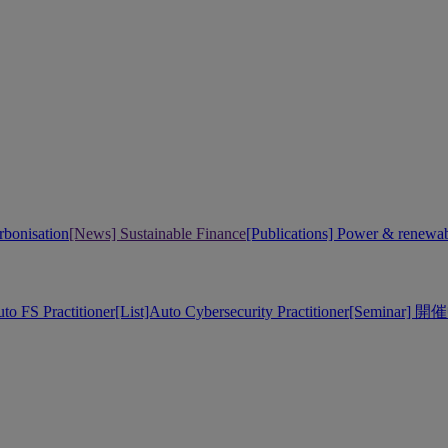
bonisation
[News] Sustainable Finance
[Publications] Power & renewa
uto FS Practitioner
[List]Auto Cybersecurity Practitioner
[Seminar