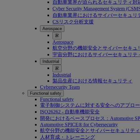
自動車業界が迫られるセキュリティ対
Cyber Security Management System (C
自動車業界におけるサイバーセキュリティ：Softwa
CSリスク分析支援
Aerospace
家
Aerospace
航空分野の機能安全とサイバーセキュ
宇宙分野におけるサイバーセキュリテ
Industrial
家
Industrial
製品生産における情報セキュリティ
Cybersecurity Team
Functional safety
Functional safety
電子制御システムに対する安全へのアプロー
ISO26262 - 自動車機能安全
開発におけるベースプロセス：Automotive SP
Automotive SPICE® for Cybersecurity
航空分野の機能安全とサイバーセキュリティ
人材育成・トレーニング