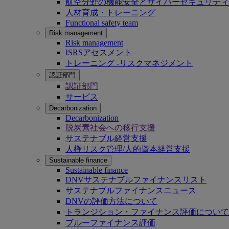
航空分野の機能安全とサイバーセキュリティ
人材育成・トレーニング
Functional safety team
Risk management
Risk management
ISRSアセスメント
トレーニング -リスクマネジメント
認証部門
認証部門
サービス
Decarbonization
Decarbonization
脱炭素社会への移行支援
サステナブル経営支援
人権リスク管理/人的資本経営支援
Sustainable finance
Sustainable finance
DNVサステナブルファイナンスリスト
サステナブルファイナンスニュース
DNVの評価方法について
トランジション・ファイナンス評価について
ブルーファイナンス評価