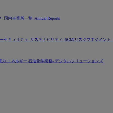
ク
- 国内事業所一覧
- Annual Reports
バーセキュリティ
- サステナビリティ
- SCM/リスクマネジメント
-
 電力,エネルギー,石油化学業務
- デジタルソリューションズ