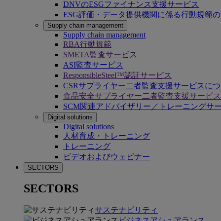
DNVのESGファイナンス支援サービス
ESG評価・データ提供機関に係る行動規範
Supply chain management
Supply chain management
RBA行動規範
SMETA監査サービス
ASI監査サービス
ResponsibleSteel™認証サービス
CSRサプライヤー二者監査支援サービスに
食品安全サプライヤー二者監査支援サービス
SCM関連アドバイザリー／トレーニングサ
Digital solutions
Digital solutions
人材育成・トレーニング
トレーニング
ビデオおよびウェビナー
SECTORS
SECTORS
サステナビリティ
ビジネスアシュアランス