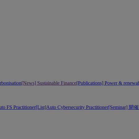
bonisation
[News] Sustainable Finance
[Publications] Power & renewa
uto FS Practitioner
[List]Auto Cybersecurity Practitioner
[Seminar