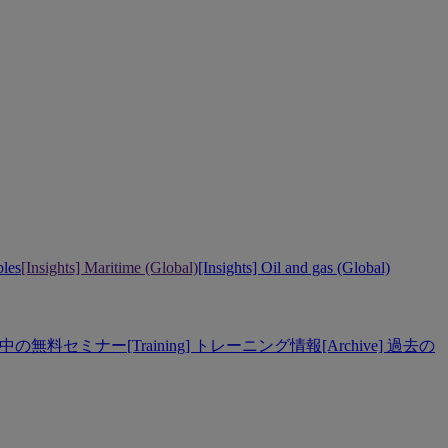
bles
[Insights] Maritime (Global)
[Insights] Oil and gas (Global)
] 開催中の無料セミナー
[Training] トレーニング情報
[Archive] 過去の