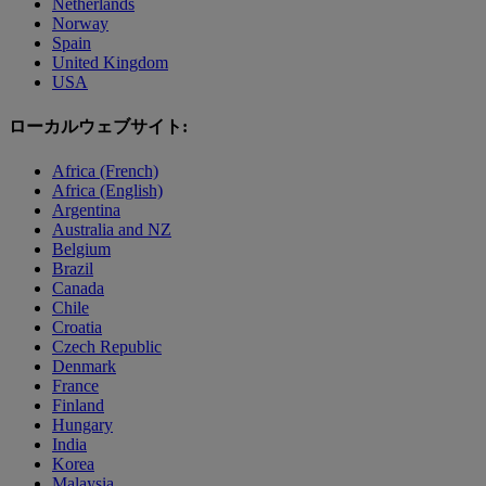
Netherlands
Norway
Spain
United Kingdom
USA
ローカルウェブサイト:
Africa (French)
Africa (English)
Argentina
Australia and NZ
Belgium
Brazil
Canada
Chile
Croatia
Czech Republic
Denmark
France
Finland
Hungary
India
Korea
Malaysia