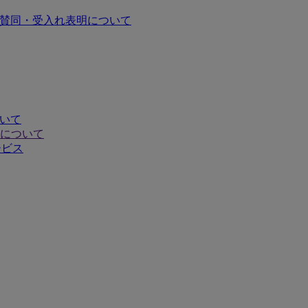
の賛同・受入れ表明について
ついて
について
ービス