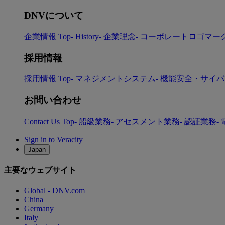
DNVについて
企業情報 Top
- History
- 企業理念
- コーポレートロゴマー
採用情報
採用情報 Top
- マネジメントシステム
- 機能安全・サイ
お問い合わせ
Contact Us Top
- 船級業務
- アセスメント業務
- 認証業務
-
Sign in to Veracity
Japan
主要なウェブサイト
Global - DNV.com
China
Germany
Italy