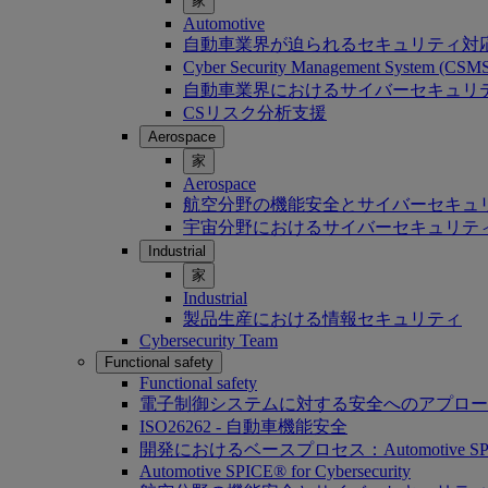
家
Automotive
自動車業界が迫られるセキュリティ対
Cyber Security Management System (C
自動車業界におけるサイバーセキュリティ：Softwa
CSリスク分析支援
Aerospace
家
Aerospace
航空分野の機能安全とサイバーセキュ
宇宙分野におけるサイバーセキュリテ
Industrial
家
Industrial
製品生産における情報セキュリティ
Cybersecurity Team
Functional safety
Functional safety
電子制御システムに対する安全へのアプロー
ISO26262 - 自動車機能安全
開発におけるベースプロセス：Automotive SP
Automotive SPICE® for Cybersecurity