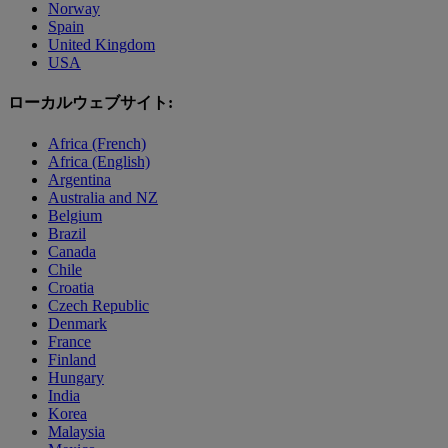
Norway
Spain
United Kingdom
USA
ローカルウェブサイト:
Africa (French)
Africa (English)
Argentina
Australia and NZ
Belgium
Brazil
Canada
Chile
Croatia
Czech Republic
Denmark
France
Finland
Hungary
India
Korea
Malaysia