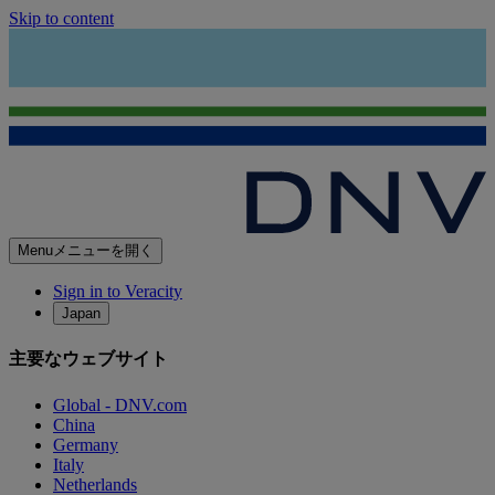
Skip to content
Menu
メニューを開く
Sign in to Veracity
Japan
主要なウェブサイト
Global - DNV.com
China
Germany
Italy
Netherlands