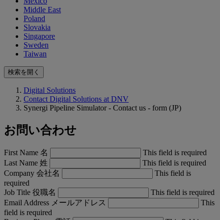
Mexico
Middle East
Poland
Slovakia
Singapore
Sweden
Taiwan
検索を開く
Digital Solutions
Contact Digital Solutions at DNV
Synergi Pipeline Simulator - Contact us - form (JP)
お問い合わせ
First Name 名
This field is required
Last Name 姓
This field is required
Company 会社名
This field is
required
Job Title 役職名
This field is required
Email Address メールアドレス
This
field is required