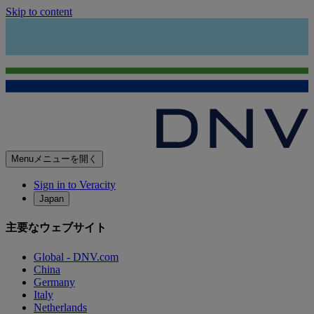
Skip to content
Menu
メニューを開く
Sign in to Veracity
Japan
主要なウェブサイト
Global - DNV.com
China
Germany
Italy
Netherlands