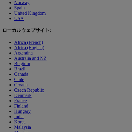
Norway
Spain
United Kingdom
USA
ローカルウェブサイト:
Africa (French)
Africa (English)
Argentina
Australia and NZ
Belgium
Brazil
Canada
Chile
Croatia
Czech Republic
Denmark
France
Finland
Hungary
India
Korea
Malaysia