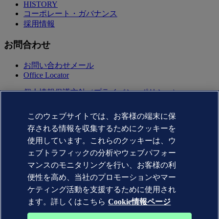
HISTORY
コーポレート・ガバナンス
採用情報
お問合わせ
お問い合わせメール
Office Locator
個人情報保護方針（プライバシーポリシー）
利用規約(terms of use)
Copyright © DNV AS 2025
このウェブサイトでは、お客様の端末に保
Cookie情報
存される情報を収集するためにクッキーを
Commercial Disclosure Based on the Act on Specified
Commercial Transactions（特定商取引法に基づく表記)
使用しています。これらのクッキーは、ウ
ェブトラフィックの分析やウェブパフォー
マンスのモニタリングを行い、お客様の利
便性を高め、当社のプロモーションやマー
ケティング活動を支援するために使用され
ます。詳しくはこちら
Cookie情報ページ