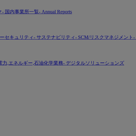
ク
- 国内事業所一覧
- Annual Reports
バーセキュリティ
- サステナビリティ
- SCM/リスクマネジメント
-
 電力,エネルギー,石油化学業務
- デジタルソリューションズ