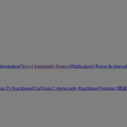
bonisation
[News] Sustainable Finance
[Publications] Power & renewa
uto FS Practitioner
[List]Auto Cybersecurity Practitioner
[Seminar