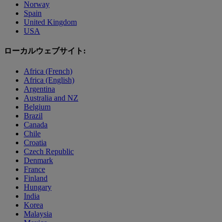
Norway
Spain
United Kingdom
USA
ローカルウェブサイト:
Africa (French)
Africa (English)
Argentina
Australia and NZ
Belgium
Brazil
Canada
Chile
Croatia
Czech Republic
Denmark
France
Finland
Hungary
India
Korea
Malaysia