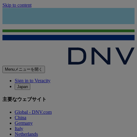
Skip to content
Menu
メニューを開く
Sign in to Veracity
Japan
主要なウェブサイト
Global - DNV.com
China
Germany
Italy
Netherlands