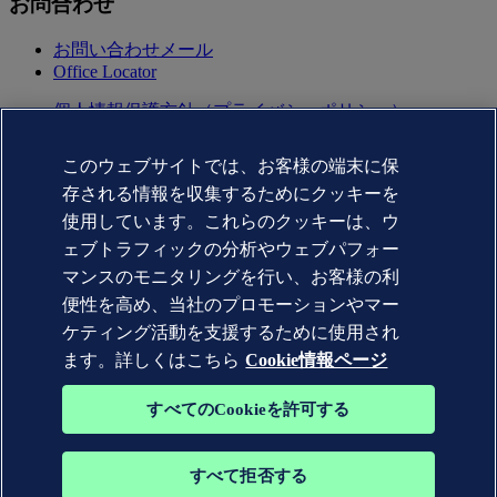
お問合わせ
お問い合わせメール
Office Locator
個人情報保護方針（プライバシーポリシー）
利用規約(terms of use)
Copyright © DNV AS 2025
このウェブサイトでは、お客様の端末に保
Cookie情報
存される情報を収集するためにクッキーを
Commercial Disclosure Based on the Act on Specified
Commercial Transactions（特定商取引法に基づく表記)
使用しています。これらのクッキーは、ウ
ェブトラフィックの分析やウェブパフォー
マンスのモニタリングを行い、お客様の利
便性を高め、当社のプロモーションやマー
ケティング活動を支援するために使用され
ます。詳しくはこちら
Cookie情報ページ
すべてのCookieを許可する
すべて拒否する
DNV GL®、DNV®、Horizon Graphic、および Det Norske