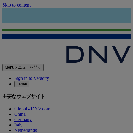
Skip to content
Menu
メニューを開く
Sign in to Veracity
Japan
主要なウェブサイト
Global - DNV.com
China
Germany
Italy
Netherlands