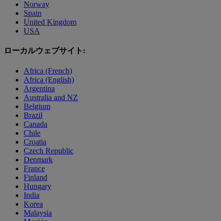
Norway
Spain
United Kingdom
USA
ローカルウェブサイト:
Africa (French)
Africa (English)
Argentina
Australia and NZ
Belgium
Brazil
Canada
Chile
Croatia
Czech Republic
Denmark
France
Finland
Hungary
India
Korea
Malaysia