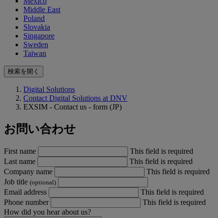
Mexico
Middle East
Poland
Slovakia
Singapore
Sweden
Taiwan
検索を開く
Digital Solutions
Contact Digital Solutions at DNV
EXSIM - Contact us - form (JP)
お問い合わせ
First name
This field is required
Last name
This field is required
Company name
This field is required
Job title
(optional)
Email address
This field is required
Phone number
This field is required
How did you hear about us?