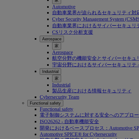
家
Automotive
自動車業界が迫られるセキュリティ対
Cyber Security Management System (C
自動車業界におけるサイバーセキュリティ：Softwa
CSリスク分析支援
Aerospace
家
Aerospace
航空分野の機能安全とサイバーセキュ
宇宙分野におけるサイバーセキュリテ
Industrial
家
Industrial
製品生産における情報セキュリティ
Cybersecurity Team
Functional safety
Functional safety
電子制御システムに対する安全へのアプロー
ISO26262 - 自動車機能安全
開発におけるベースプロセス：Automotive SP
Automotive SPICE® for Cybersecurity