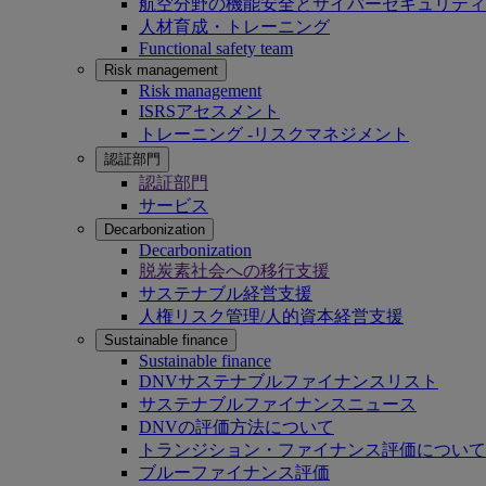
航空分野の機能安全とサイバーセキュリティ
人材育成・トレーニング
Functional safety team
Risk management
Risk management
ISRSアセスメント
トレーニング -リスクマネジメント
認証部門
認証部門
サービス
Decarbonization
Decarbonization
脱炭素社会への移行支援
サステナブル経営支援
人権リスク管理/人的資本経営支援
Sustainable finance
Sustainable finance
DNVサステナブルファイナンスリスト
サステナブルファイナンスニュース
DNVの評価方法について
トランジション・ファイナンス評価について
ブルーファイナンス評価