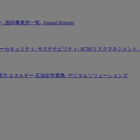
ク
- 国内事業所一覧
- Annual Reports
バーセキュリティ
- サステナビリティ
- SCM/リスクマネジメント
-
 電力,エネルギー,石油化学業務
- デジタルソリューションズ