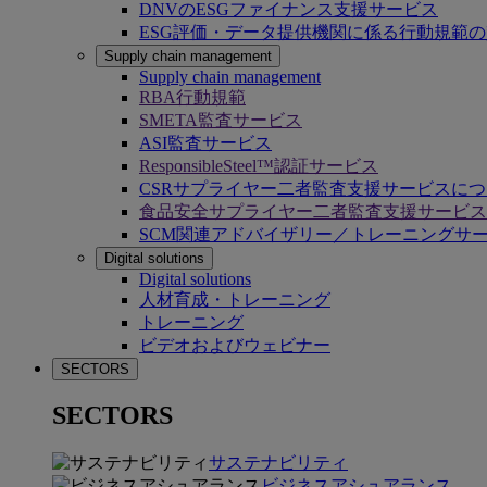
DNVのESGファイナンス支援サービス
ESG評価・データ提供機関に係る行動規範
Supply chain management
Supply chain management
RBA行動規範
SMETA監査サービス
ASI監査サービス
ResponsibleSteel™認証サービス
CSRサプライヤー二者監査支援サービスに
食品安全サプライヤー二者監査支援サービス
SCM関連アドバイザリー／トレーニングサ
Digital solutions
Digital solutions
人材育成・トレーニング
トレーニング
ビデオおよびウェビナー
SECTORS
SECTORS
サステナビリティ
ビジネスアシュアランス