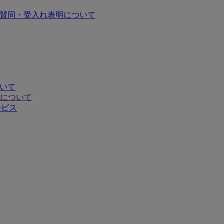
の賛同・受入れ表明について
ついて
について
ービス