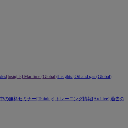
bles
[Insights] Maritime (Global)
[Insights] Oil and gas (Global)
] 開催中の無料セミナー
[Training] トレーニング情報
[Archive] 過去の