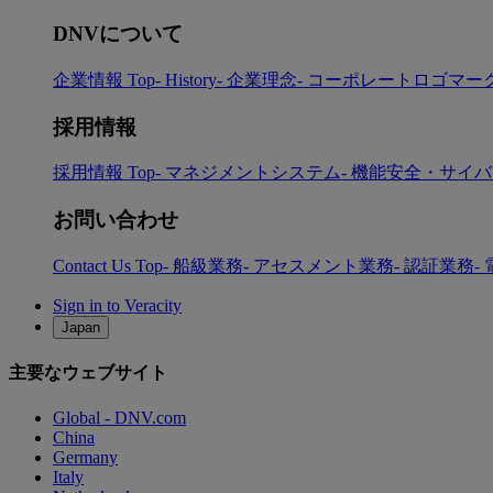
DNVについて
企業情報 Top
- History
- 企業理念
- コーポレートロゴマー
採用情報
採用情報 Top
- マネジメントシステム
- 機能安全・サイ
お問い合わせ
Contact Us Top
- 船級業務
- アセスメント業務
- 認証業務
-
Sign in to Veracity
Japan
主要なウェブサイト
Global - DNV.com
China
Germany
Italy