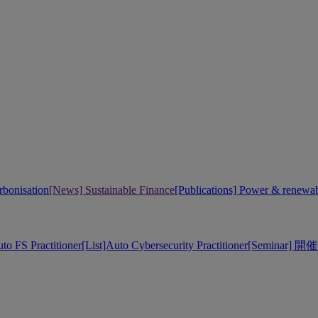
bonisation
[News] Sustainable Finance
[Publications] Power & renewa
uto FS Practitioner
[List]Auto Cybersecurity Practitioner
[Seminar