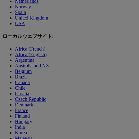
Netherlands
Norway
Spain
United Kingdom
USA
ローカルウェブサイト:
Africa (French)
Africa (English)
Argentina
Australia and NZ
Belgium
Brazil
Canada
Chile
Croatia
Czech Republic
Denmark
France
Finland
Hungary
India
Korea
Malaysia