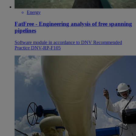
Energy
FatFree - Engineering analysis of free spanning
pipelines
Software module in accordance to DNV Recommended
Practice DNV-RP-F105