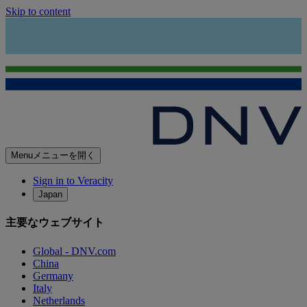
Skip to content
Menu
メニューを開く
Sign in to Veracity
Japan
主要なウェブサイト
Global - DNV.com
China
Germany
Italy
Netherlands