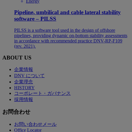
Energy
Pipeline, umbilical and cable lateral stability
software – PILSS
PILSS is a software tool used in the design of offshore
pipelines, providing dynamic on-bottom stability assessments
in accordance with recommended practice DNV-RP-F109
(rev. 2021).
ABOUT US
企業情報
DNV について
企業理念
HISTORY
コーポレート・ガバナンス
採用情報
お問合わせ
お問い合わせメール
Office Locator