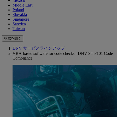
Mexico
Middle East
Poland
Slovakia
Singapore
Sweden
Taiwan
検索を開く
DNV サービスラインアップ
VBA-based software for code checks - DNV-ST-F101 Code
Compliance