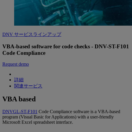
DNV サービスラインアップ
VBA-based software for code checks - DNV-ST-F101
Code Compliance
Request demo
詳細
関連サービス
VBA based
DNVGL-ST-F101
Code Compliance software is a VBA-based
program (Visual Basic for Applications) with a user-friendly
Microsoft Excel spreadsheet interface.