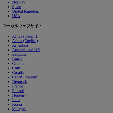
Norway
Spain
United Kingdom
USA
ローカルウェブサイト:
Africa (French)
Africa (English)
Argentina
Australia and NZ
Belgium
Brazil
Canada
Chile
Croatia
Czech Republic
Denmark
France
Finland
Hungary
India
Korea
Malaysia