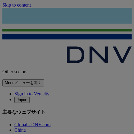
Skip to content
Other sectors
Menu
メニューを開く
Sign in to Veracity
Japan
主要なウェブサイト
Global - DNV.com
China