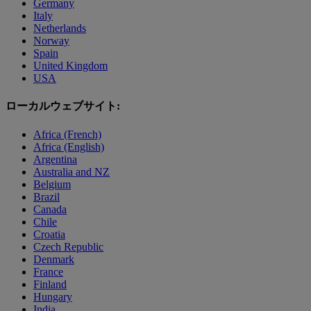
Germany
Italy
Netherlands
Norway
Spain
United Kingdom
USA
ローカルウェブサイト:
Africa (French)
Africa (English)
Argentina
Australia and NZ
Belgium
Brazil
Canada
Chile
Croatia
Czech Republic
Denmark
France
Finland
Hungary
India