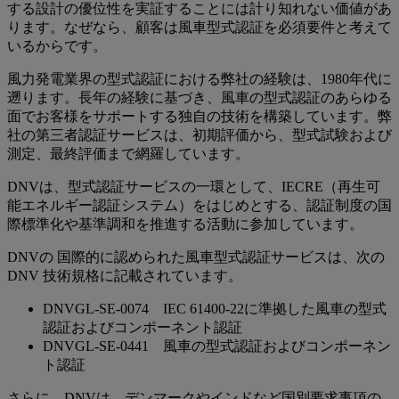
する設計の優位性を実証することには計り知れない価値があ
ります。なぜなら、顧客は風車型式認証を必須要件と考えて
いるからです。
風力発電業界の型式認証における弊社の経験は、1980年代に
遡ります。長年の経験に基づき、風車の型式認証のあらゆる
面でお客様をサポートする独自の技術を構築しています。弊
社の第三者認証サービスは、初期評価から、型式試験および
測定、最終評価まで網羅しています。
DNVは、型式認証サービスの一環として、IECRE（再生可
能エネルギー認証システム）をはじめとする、認証制度の国
際標準化や基準調和を推進する活動に参加しています。
DNVの 国際的に認められた風車型式認証サービスは、次の
DNV 技術規格に記載されています。
DNVGL-SE-0074 IEC 61400-22に準拠した風車の型式
認証およびコンポーネント認証
DNVGL-SE-0441 風車の型式認証およびコンポーネン
ト認証
さらに、DNVは、デンマークやインドなど国別要求事項の