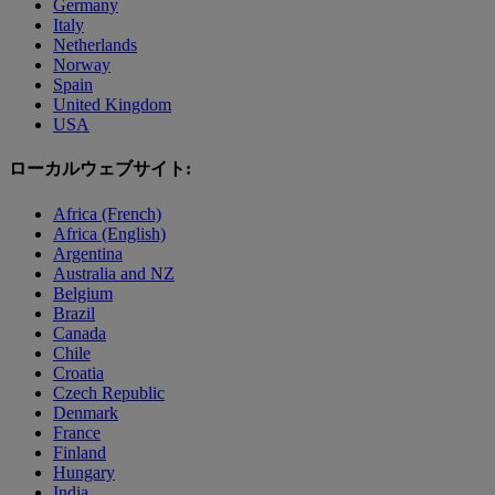
Germany
Italy
Netherlands
Norway
Spain
United Kingdom
USA
ローカルウェブサイト:
Africa (French)
Africa (English)
Argentina
Australia and NZ
Belgium
Brazil
Canada
Chile
Croatia
Czech Republic
Denmark
France
Finland
Hungary
India