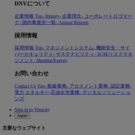
DNVについて
企業情報 Top
- History
- 企業理念
- コーポレートロゴマー
ク
- 国内事業所一覧
- Annual Reports
採用情報
採用情報 Top
- マネジメントシステム
- 機能安全・サイ
バーセキュリティ
- サステナビリティ
- SCM/リスクマネ
ジメント
- Maritme/Energy
お問い合わせ
Contact Us Top
- 船級業務
- アセスメント業務
- 認証業務
-
電力,エネルギー,石油化学業務
- デジタルソリューショ
ンズ
Sign in to Veracity
Japan
主要なウェブサイト