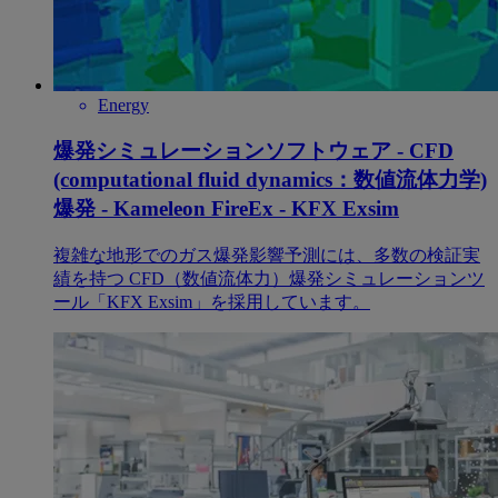
Energy
爆発シミュレーションソフトウェア - CFD
(computational fluid dynamics：数値流体力学)
爆発 - Kameleon FireEx - KFX Exsim
複雑な地形でのガス爆発影響予測には、多数の検証実
績を持つ CFD（数値流体力）爆発シミュレーションツ
ール「KFX Exsim」を採用しています。