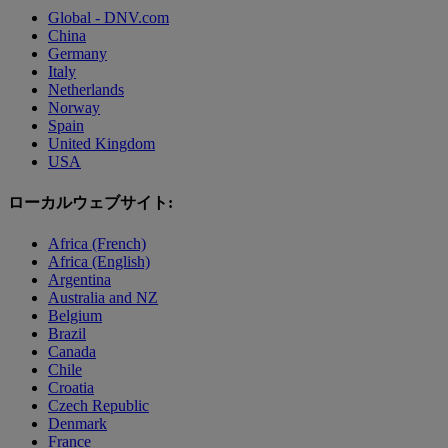
Global - DNV.com
China
Germany
Italy
Netherlands
Norway
Spain
United Kingdom
USA
ローカルウェブサイト:
Africa (French)
Africa (English)
Argentina
Australia and NZ
Belgium
Brazil
Canada
Chile
Croatia
Czech Republic
Denmark
France