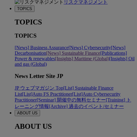
リスクマネジメント
TOPICS
TOPICS
TOPICS
[News] Business Assurance
[News] Cybersecurity
[News]
Decarbonisation
[News] Sustainable Finance
[Publications]
Power & renewables
[Insights] Maritime (Global)
[Insights] Oil
and gas (Global)
News Letter Site JP
JP ウェブマガジン Top
[List] Sustainable Finance
List
[List]Auto FS Practitioner
[List]Auto Cybersecurity
Practitioner
[Seminar] 開催中の無料セミナー
[Training] ト
レーニング情報
[Archive] 過去のイベント/セミナー
ABOUT US
ABOUT US