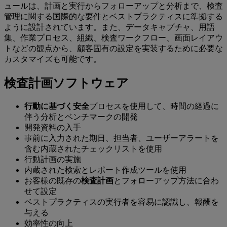
ュールは、計画と実行からフォローアップと分析まで、検査
管理に関する国際的な要件とベストプラクティスに準拠する
ように設計されています。また、データキャプチャ、用語
集、作業プロセス、組織、検査ワークフロー、画面レイアウ
トなどの観点から、顧客固有の設定を実装するために必要な
カスタマイズも可能です。
検査計画ソフトウェア
行動に基づく安全
プロセスを使用して、時間の経過に
伴う分析とベンチマークの開発
開発資料の入手
事前に入力された期日、担当者、ユーザーアラートを
含む内蔵されたチェックリストを使用
行動計画の実施
内蔵された検索とレポート作成ツールを使用
お客様の既存の
検査計画
とフォローアップ方法に合わ
せて設定
ベストプラクティスの実行者を容易に認識し、報酬を
与える
効率性の向上