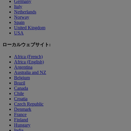
Germany
Italy
Netherlands
Norway
Spain
United Kingdom
USA
ローカルウェブサイト:
Africa (French)
Africa (English)
Argentina
Australia and NZ
Belgium
Brazil
Canada
Chile
Croatia
Czech Republic
Denmark
France
Finland
Hungary
India