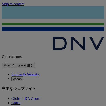
Skip to content
Other sectors
Menu
メニューを開く
Sign in to Veracity
Japan
主要なウェブサイト
Global - DNV.com
China