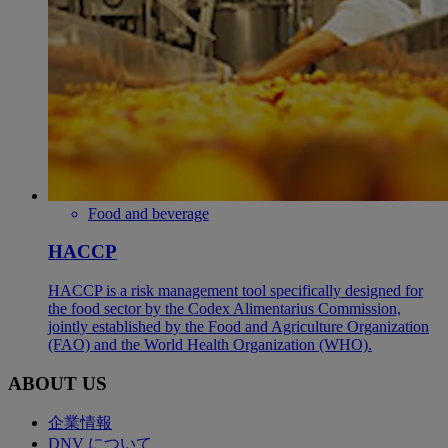
Food and beverage
HACCP
HACCP is a risk management tool specifically designed for
the food sector by the Codex Alimentarius Commission,
jointly established by the Food and Agriculture Organization
(FAO) and the World Health Organization (WHO).
ABOUT US
企業情報
DNV について