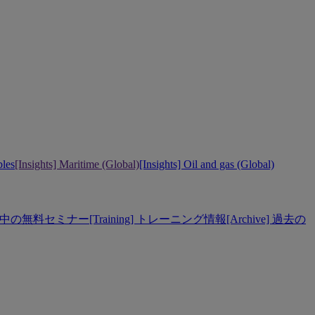
bles
[Insights] Maritime (Global)
[Insights] Oil and gas (Global)
] 開催中の無料セミナー
[Training] トレーニング情報
[Archive] 過去の