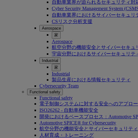
自動車業界が迫られるセキュリティ対
Cyber Security Management System (C
自動車業界におけるサイバーセキュリティ：Softwa
CSリスク分析支援
Aerospace
家
Aerospace
航空分野の機能安全とサイバーセキュ
宇宙分野におけるサイバーセキュリテ
Industrial
家
Industrial
製品生産における情報セキュリティ
Cybersecurity Team
Functional safety
Functional safety
電子制御システムに対する安全へのアプロー
ISO26262 - 自動車機能安全
開発におけるベースプロセス：Automotive SP
Automotive SPICE® for Cybersecurity
航空分野の機能安全とサイバーセキュリティ
人材育成・トレーニング