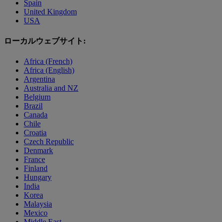
Spain
United Kingdom
USA
ローカルウェブサイト:
Africa (French)
Africa (English)
Argentina
Australia and NZ
Belgium
Brazil
Canada
Chile
Croatia
Czech Republic
Denmark
France
Finland
Hungary
India
Korea
Malaysia
Mexico
Middle East