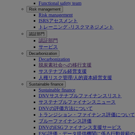
Functional safety team
Risk management
Risk management
ISRSアセスメント
トレーニング -リスクマネジメント
認証部門
認証部門
サービス
Decarbonization
Decarbonization
脱炭素社会への移行支援
サステナブル経営支援
人権リスク管理/人的資本経営支援
Sustainable finance
Sustainable finance
DNVサステナブルファイナンスリスト
サステナブルファイナンスニュース
DNVの評価方法について
トランジション・ファイナンス評価について
ブルーファイナンス評価
DNVのESGファイナンス支援サービス
ESG評価・データ提供機関に係る行動規範