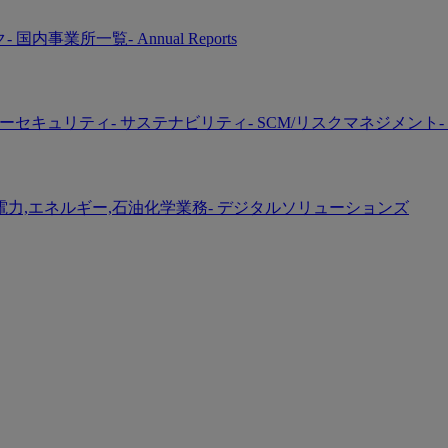
ク
- 国内事業所一覧
- Annual Reports
バーセキュリティ
- サステナビリティ
- SCM/リスクマネジメント
-
 電力,エネルギー,石油化学業務
- デジタルソリューションズ