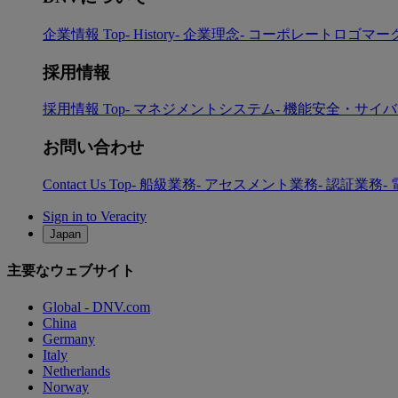
企業情報 Top
- History
- 企業理念
- コーポレートロゴマー
採用情報
採用情報 Top
- マネジメントシステム
- 機能安全・サイ
お問い合わせ
Contact Us Top
- 船級業務
- アセスメント業務
- 認証業務
-
Sign in to Veracity
Japan
主要なウェブサイト
Global - DNV.com
China
Germany
Italy
Netherlands
Norway