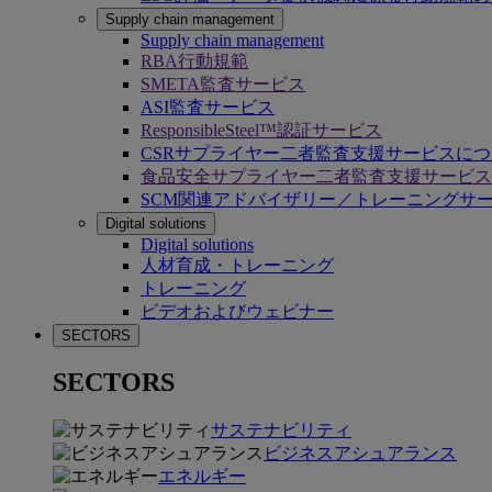
Supply chain management
Supply chain management
RBA行動規範
SMETA監査サービス
ASI監査サービス
ResponsibleSteel™認証サービス
CSRサプライヤー二者監査支援サービスに
食品安全サプライヤー二者監査支援サービス
SCM関連アドバイザリー／トレーニングサ
Digital solutions
Digital solutions
人材育成・トレーニング
トレーニング
ビデオおよびウェビナー
SECTORS
SECTORS
サステナビリティ
ビジネスアシュアランス
エネルギー