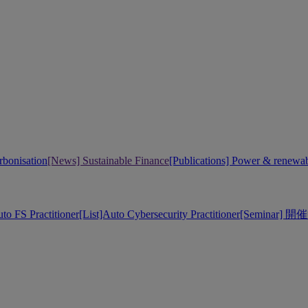
bonisation
[News] Sustainable Finance
[Publications] Power & renewa
uto FS Practitioner
[List]Auto Cybersecurity Practitioner
[Seminar