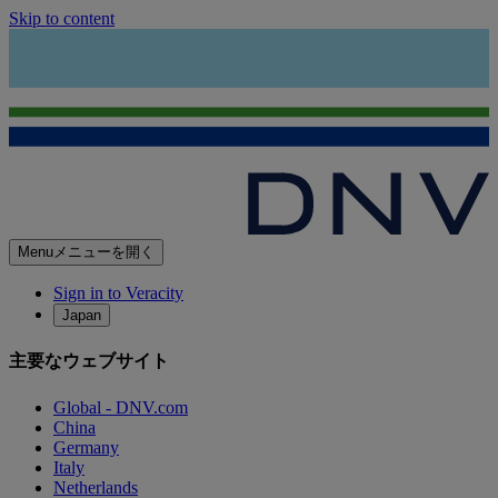
Skip to content
Menu
メニューを開く
Sign in to Veracity
Japan
主要なウェブサイト
Global - DNV.com
China
Germany
Italy
Netherlands