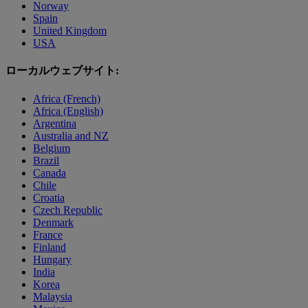
Norway
Spain
United Kingdom
USA
ローカルウェブサイト:
Africa (French)
Africa (English)
Argentina
Australia and NZ
Belgium
Brazil
Canada
Chile
Croatia
Czech Republic
Denmark
France
Finland
Hungary
India
Korea
Malaysia