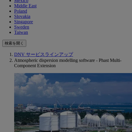
Mexico
Middle East
Poland
Slovakia
Singapore
Sweden
Taiwan
検索を開く
DNV サービスラインアップ
Atmospheric dispersion modelling software - Phast Multi-
Component Extension