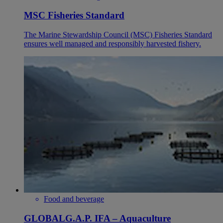
MSC Fisheries Standard
The Marine Stewardship Council (MSC) Fisheries Standard
ensures well managed and responsibly harvested fishery.
Food and beverage
GLOBALG.A.P. IFA – Aquaculture