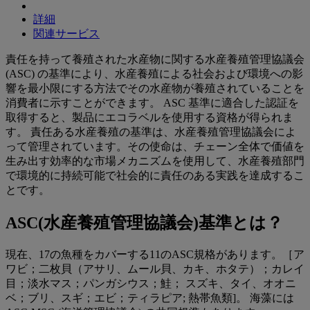
詳細
関連サービス
責任を持って養殖された水産物に関する水産養殖管理協議会
(ASC) の基準により、水産養殖による社会および環境への影
響を最小限にする方法でその水産物が養殖されていることを
消費者に示すことができます。 ASC 基準に適合した認証を
取得すると、製品にエコラベルを使用する資格が得られま
す。 責任ある水産養殖の基準は、水産養殖管理協議会によ
って管理されています。その使命は、チェーン全体で価値を
生み出す効率的な市場メカニズムを使用して、水産養殖部門
で環境的に持続可能で社会的に責任のある実践を達成するこ
とです。
ASC(水産養殖管理協議会)基準とは？
現在、17の魚種をカバーする11のASC規格があります。［ア
ワビ；二枚貝（アサリ、ムール貝、カキ、ホタテ）；カレイ
目；淡水マス；パンガシウス；鮭； スズキ、タイ、オオニ
ベ；ブリ、スギ；エビ；ティラピア; 熱帯魚類]。 海藻には