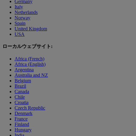
Germany
Italy
Netherlands
Norway
Spain
United Kingdom
USA
ローカルウェブサイト:
Africa (French)
Africa (English)
Argentina
Australia and NZ
Belgium
Brazil
Canada
Chile
Croatia
Czech Republic
Denmark
France
Finland
Hungary
India