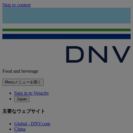
Skip to content
Food and beverage
Menu
メニューを開く
Sign in to Veracity
Japan
主要なウェブサイト
Global - DNV.com
China