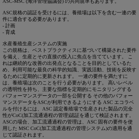
ASC-MSC (海洋管理協議会) の共同規準もあります。
ASC規格の認証を受けるには、養殖場は以下を含む一連の要
件に適合する必要があります。
- 計画
- 育成
水産養殖生産システムの実施
この規格は、ベストプラクティスに基づいて構築された要件
を備え、生産とその直接の投入に焦点を当てています。 こ
れは継続的な改善の出発点となることを目的としているた
め、利用可能な最良の科学的知識、実践活動、技術を反映す
るために定期的に更新されます。 一連の要件を満たすに
は、養殖場は次のことを行う必要があります。 高いレベル
の透明性を持ち、主要な指標を定期的にモニタリングする
パフォーマンスデータの一部を公開する その他のパフォー
マンスデータをASCが利用できるようにする ASC エコラベ
ルを付けるには、ASC 認定養殖場で生産された製品の完全
性がCoC(加工流通過程の管理)認証を通じて検証されます。
ASCの場合、加工流通過程の管理は、ASC 固有の要件を使
用した MSC CoC(加工流通過程の管理システム)の適用を通
じて認証されます。