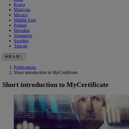
Korea
Malaysia
Mexico
Middle East
Poland
Slovakia
Singapore
Sweden
Taiwan
検索を開く
Publications
Short introduction to MyCertificate
Short introduction to MyCertificate