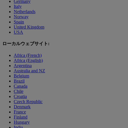
Germany
Italy
Netherlands
Norway
Spain
United Kingdom
USA
ローカルウェブサイト:
Africa (French)
Africa (English)
Argentina
Australia and NZ
Belgium
Brazil
Canada
Chile
Croatia
Czech Republic
Denmark
France
Finland
Hungary
India