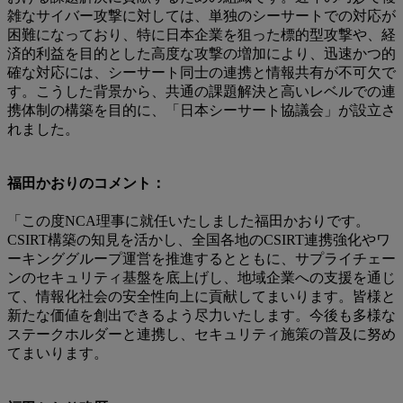
雑なサイバー攻撃に対しては、単独のシーサートでの対応が
困難になっており、特に日本企業を狙った標的型攻撃や、経
済的利益を目的とした高度な攻撃の増加により、迅速かつ的
確な対応には、シーサート同士の連携と情報共有が不可欠で
す。こうした背景から、共通の課題解決と高いレベルでの連
携体制の構築を目的に、「日本シーサート協議会」が設立さ
れました。
福田かおりのコメント：
「この度NCA理事に就任いたしました福田かおりです。
CSIRT構築の知見を活かし、全国各地のCSIRT連携強化やワ
ーキンググループ運営を推進するとともに、サプライチェー
ンのセキュリティ基盤を底上げし、地域企業への支援を通じ
て、情報化社会の安全性向上に貢献してまいります。皆様と
新たな価値を創出できるよう尽力いたします。今後も多様な
ステークホルダーと連携し、セキュリティ施策の普及に努め
てまいります。