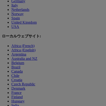
Germany
Italy
Netherlands
Norway
Spain
United Kingdom
USA
ローカルウェブサイト:
Africa (French)
Africa (English)
Argentina
Australia and NZ
Belgium
Brazil
Canada
Chile
Croatia
Czech Republic
Denmark
France
Finland
Hungary
India