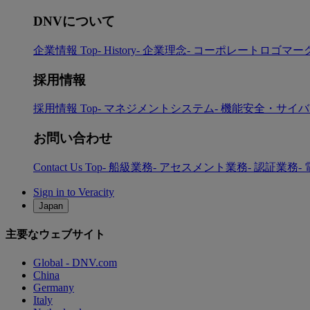
DNVについて
企業情報 Top
- History
- 企業理念
- コーポレートロゴマー
採用情報
採用情報 Top
- マネジメントシステム
- 機能安全・サイ
お問い合わせ
Contact Us Top
- 船級業務
- アセスメント業務
- 認証業務
-
Sign in to Veracity
Japan
主要なウェブサイト
Global - DNV.com
China
Germany
Italy