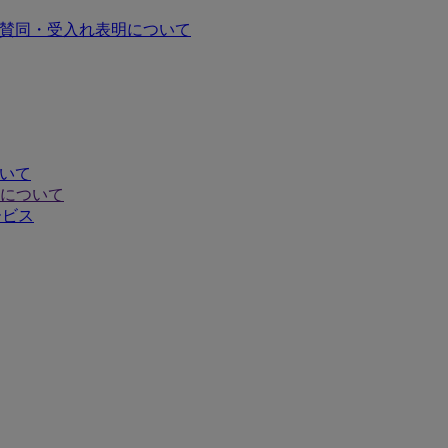
の賛同・受入れ表明について
ついて
について
ービス