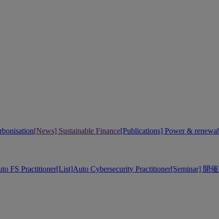
bonisation
[News] Sustainable Finance
[Publications] Power & renewa
uto FS Practitioner
[List]Auto Cybersecurity Practitioner
[Seminar