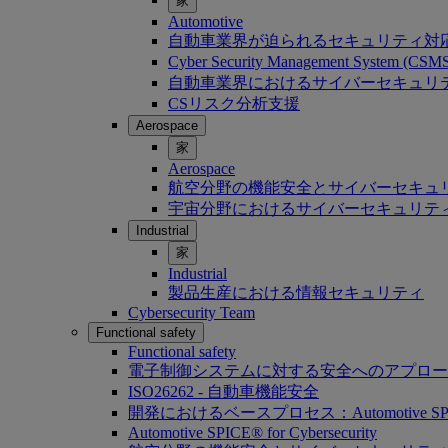
家
Automotive
自動車業界が迫られるセキュリティ対
Cyber Security Management System (C
自動車業界におけるサイバーセキュリティ：Softwa
CSリスク分析支援
Aerospace
家
Aerospace
航空分野の機能安全とサイバーセキュ
宇宙分野におけるサイバーセキュリテ
Industrial
家
Industrial
製品生産における情報セキュリティ
Cybersecurity Team
Functional safety
Functional safety
電子制御システムに対する安全へのアプロー
ISO26262 - 自動車機能安全
開発におけるベースプロセス：Automotive SP
Automotive SPICE® for Cybersecurity