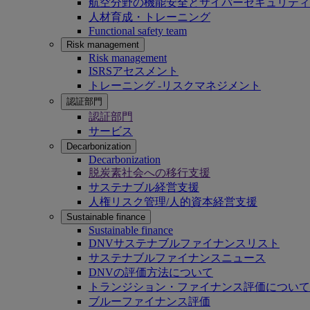
航空分野の機能安全とサイバーセキュリティ
人材育成・トレーニング
Functional safety team
Risk management
Risk management
ISRSアセスメント
トレーニング -リスクマネジメント
認証部門
認証部門
サービス
Decarbonization
Decarbonization
脱炭素社会への移行支援
サステナブル経営支援
人権リスク管理/人的資本経営支援
Sustainable finance
Sustainable finance
DNVサステナブルファイナンスリスト
サステナブルファイナンスニュース
DNVの評価方法について
トランジション・ファイナンス評価について
ブルーファイナンス評価