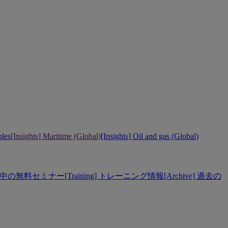
bles
[Insights] Maritime (Global)
[Insights] Oil and gas (Global)
] 開催中の無料セミナー
[Training] トレーニング情報
[Archive] 過去の