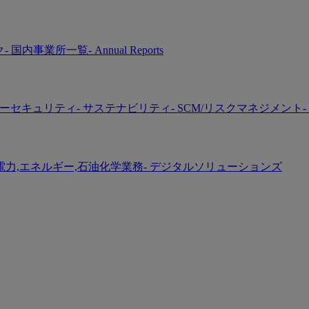
ク
- 国内事業所一覧
- Annual Reports
バーセキュリティ
- サステナビリティ
- SCM/リスクマネジメント
-
 電力,エネルギー,石油化学業務
- デジタルソリューションズ