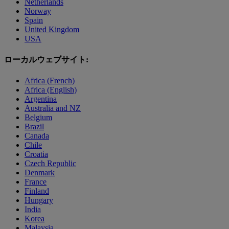
Netherlands
Norway
Spain
United Kingdom
USA
ローカルウェブサイト:
Africa (French)
Africa (English)
Argentina
Australia and NZ
Belgium
Brazil
Canada
Chile
Croatia
Czech Republic
Denmark
France
Finland
Hungary
India
Korea
Malaysia