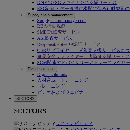
DNVのESGファイナンス支援サービス
ESG評価・データ提供機関に係る行動規範
Supply chain management
Supply chain management
RBA行動規範
SMETA監査サービス
ASI監査サービス
ResponsibleSteel™認証サービス
CSRサプライヤー二者監査支援サービスに
食品安全サプライヤー二者監査支援サービス
SCM関連アドバイザリー／トレーニングサ
Digital solutions
Digital solutions
人材育成・トレーニング
トレーニング
ビデオおよびウェビナー
SECTORS
SECTORS
サステナビリティ
ビジネスアシュアランス