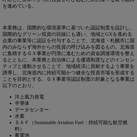
を進めている。
本業務は、国際的な環境基準に基づいた認証制度を設計し、
国際的なグリーン投資の目線にも適い、地域とGXを進める
企業の事業等に認証を付与することで、北海道・札幌市に国
内のみならず海外からの投資の呼び込みを図るもの。北海道
に集積するＧＸ事業が円滑に進むための資金調達環境を整え
るとともに、本業務と自治体による優遇制度などのインセン
ティブと連動させることで、地域経済に貢献するよう事業を
誘導し、北海道内に持続可能かつ健全な投資市場を形成する
ことを目的とする。ＧＸ事業等認証制度の対象となる事業は
以下のとおり。
洋上風力発電
半導体
データセンター
水素
ＳＡＦ（Sustainable Aviation Fuel：持続可能な航空燃
料）
蓄電池