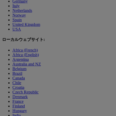
Germany
Italy
Netherlands
Norway
Spain
United Kingdom
USA
ローカルウェブサイト:
Africa (French)
Africa (English)
Argentina
Australia and NZ
Belgium
Brazil
Canada
Chile
Croatia
Czech Republic
Denmark
France
Finland
Hungary
India