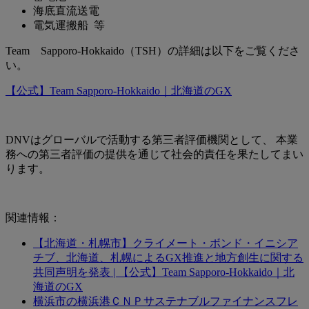
海底直流送電
電気運搬船 等
Team Sapporo-Hokkaido（TSH）の詳細は以下をご覧くださ
い。
【公式】Team Sapporo-Hokkaido｜北海道のGX
DNVはグローバルで活動する第三者評価機関として、 本業
務への第三者評価の提供を通じて社会的責任を果たしてまい
ります。
関連情報：
【北海道・札幌市】クライメート・ボンド・イニシア
チブ、北海道、札幌によるGX推進と地方創生に関する
共同声明を発表 | 【公式】Team Sapporo-Hokkaido｜北
海道のGX
横浜市の横浜港ＣＮＰサステナブルファイナンスフレ