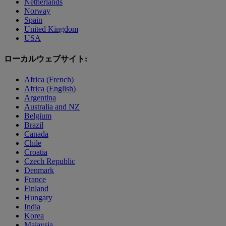
Netherlands
Norway
Spain
United Kingdom
USA
ローカルウェブサイト:
Africa (French)
Africa (English)
Argentina
Australia and NZ
Belgium
Brazil
Canada
Chile
Croatia
Czech Republic
Denmark
France
Finland
Hungary
India
Korea
Malaysia