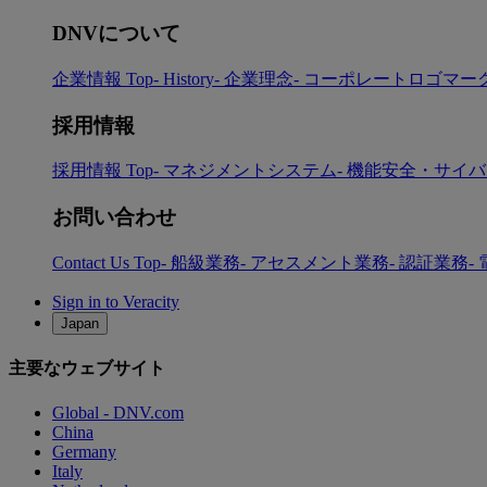
DNVについて
企業情報 Top
- History
- 企業理念
- コーポレートロゴマー
採用情報
採用情報 Top
- マネジメントシステム
- 機能安全・サイ
お問い合わせ
Contact Us Top
- 船級業務
- アセスメント業務
- 認証業務
-
Sign in to Veracity
Japan
主要なウェブサイト
Global - DNV.com
China
Germany
Italy