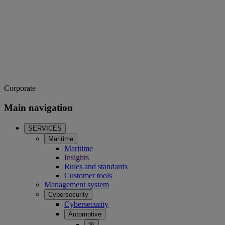
Corporate
Main navigation
SERVICES
Maritime
Maritime
Insights
Rules and standards
Customer tools
Management system
Cybersecurity
Cybersecurity
Automotive