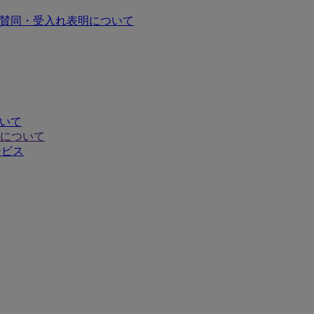
の賛同・受入れ表明について
ついて
について
ービス