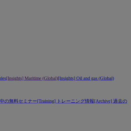
bles
[Insights] Maritime (Global)
[Insights] Oil and gas (Global)
] 開催中の無料セミナー
[Training] トレーニング情報
[Archive] 過去の