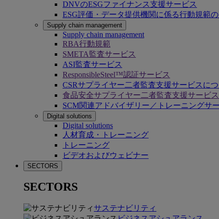
DNVのESGファイナンス支援サービス
ESG評価・データ提供機関に係る行動規範
Supply chain management
Supply chain management
RBA行動規範
SMETA監査サービス
ASI監査サービス
ResponsibleSteel™認証サービス
CSRサプライヤー二者監査支援サービスに
食品安全サプライヤー二者監査支援サービス
SCM関連アドバイザリー／トレーニングサ
Digital solutions
Digital solutions
人材育成・トレーニング
トレーニング
ビデオおよびウェビナー
SECTORS
SECTORS
サステナビリティ
ビジネスアシュアランス