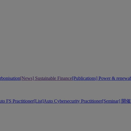
bonisation
[News] Sustainable Finance
[Publications] Power & renewa
uto FS Practitioner
[List]Auto Cybersecurity Practitioner
[Seminar