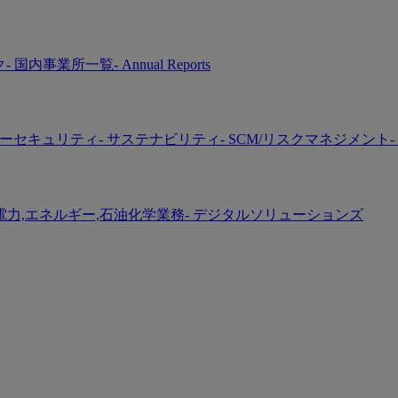
ク
- 国内事業所一覧
- Annual Reports
バーセキュリティ
- サステナビリティ
- SCM/リスクマネジメント
-
 電力,エネルギー,石油化学業務
- デジタルソリューションズ