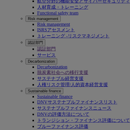
航空分野の機能安全とサイバーセキュリティ
人材育成・トレーニング
Functional safety team
Risk management
Risk management
ISRSアセスメント
トレーニング -リスクマネジメント
認証部門
認証部門
サービス
Decarbonization
Decarbonization
脱炭素社会への移行支援
サステナブル経営支援
人権リスク管理/人的資本経営支援
Sustainable finance
Sustainable finance
DNVサステナブルファイナンスリスト
サステナブルファイナンスニュース
DNVの評価方法について
トランジション・ファイナンス評価について
ブルーファイナンス評価