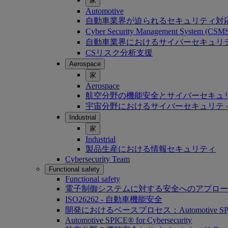
家
Automotive
自動車業界が迫られるセキュリティ対
Cyber Security Management System (C
自動車業界におけるサイバーセキュリティ：Softwa
CSリスク分析支援
Aerospace
家
Aerospace
航空分野の機能安全とサイバーセキュ
宇宙分野におけるサイバーセキュリテ
Industrial
家
Industrial
製品生産における情報セキュリティ
Cybersecurity Team
Functional safety
Functional safety
電子制御システムに対する安全へのアプロー
ISO26262 - 自動車機能安全
開発におけるベースプロセス：Automotive SP
Automotive SPICE® for Cybersecurity