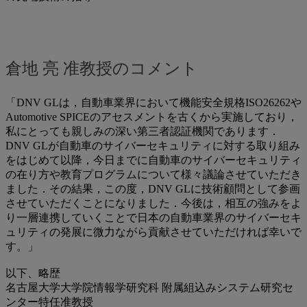
倉地 亮 准教授のコメント
「DNV GLは，自動車業界において機能安全規格ISO26262や
Automotive SPICEのアセスメントを古くから実施しており，
私にとっても親しみの深い第三者認証機関であります．
DNV GLが自動車のサイバーセキュリティに対する取り組み
をはじめて以降，今日までに自動車のサイバーセキュリティ
の在り方や教育プログラムについて様々議論させていただき
ました．その結果，この度，DNV GLに技術顧問として参画
させていただくことになりました．今後は，相互の強みをよ
り一層連携していくことで日本の自動車業界のサイバーセキ
ュリティの発展に微力ながら貢献させていただければ幸いで
す。」
以下、略歴
名古屋大学大学院情報学研究科 附属組込みシステム研究セ
ンター特任准教授