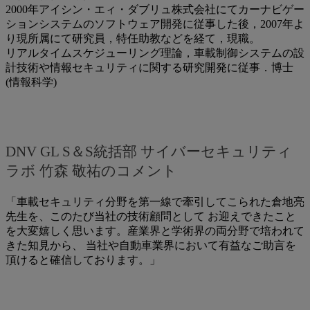
2000年アイシン・エィ・ダブリュ株式会社にてカーナビゲー
ションシステムのソフトウェア開発に従事した後，2007年よ
り現所属にて研究員，特任助教などを経て，現職。
リアルタイムスケジューリング理論，車載制御システムの設
計技術や情報セキュリティに関する研究開発に従事．博士
(情報科学)
DNV GL S＆S統括部 サイバーセキュリティ
ラボ 竹森 敬祐のコメント
「車載セキュリティ分野を第一線で牽引してこられた倉地亮
先生を、このたび当社の技術顧問として お迎えできたこと
を大変嬉しく思います。産業界と学術界の両分野で培われて
きた知見から、 当社や自動車業界において有益なご助言を
頂けると確信しております。」