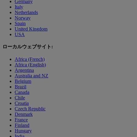
Germany
Italy
Netherlands
Norway
Spain
United Kingdom
USA
ローカルウェブサイト:
Africa (French)
Africa (English)
Argentina
Australia and NZ
Belgium
Brazil
Canada
Chile
Croatia
Czech Republic
Denmark
France
Finland
Hungary
India