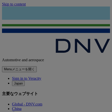
Skip to content
Automotive and aerospace
Menu
メニューを開く
Sign in to Veracity
Japan
主要なウェブサイト
Global - DNV.com
China