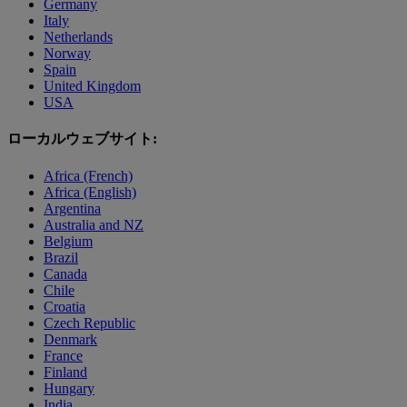
Germany
Italy
Netherlands
Norway
Spain
United Kingdom
USA
ローカルウェブサイト:
Africa (French)
Africa (English)
Argentina
Australia and NZ
Belgium
Brazil
Canada
Chile
Croatia
Czech Republic
Denmark
France
Finland
Hungary
India