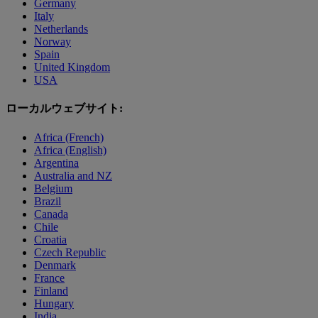
Germany
Italy
Netherlands
Norway
Spain
United Kingdom
USA
ローカルウェブサイト:
Africa (French)
Africa (English)
Argentina
Australia and NZ
Belgium
Brazil
Canada
Chile
Croatia
Czech Republic
Denmark
France
Finland
Hungary
India