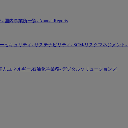
ク
- 国内事業所一覧
- Annual Reports
バーセキュリティ
- サステナビリティ
- SCM/リスクマネジメント
-
 電力,エネルギー,石油化学業務
- デジタルソリューションズ