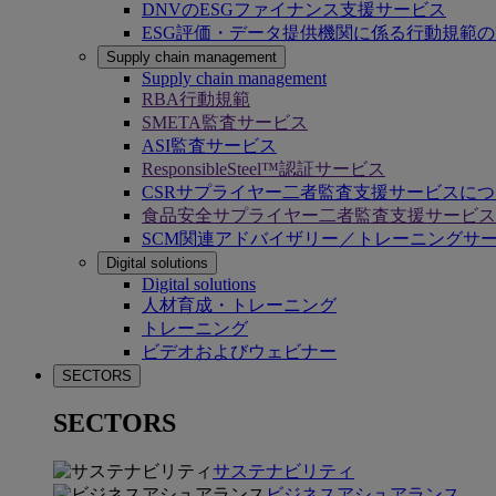
DNVのESGファイナンス支援サービス
ESG評価・データ提供機関に係る行動規範
Supply chain management
Supply chain management
RBA行動規範
SMETA監査サービス
ASI監査サービス
ResponsibleSteel™認証サービス
CSRサプライヤー二者監査支援サービスに
食品安全サプライヤー二者監査支援サービス
SCM関連アドバイザリー／トレーニングサ
Digital solutions
Digital solutions
人材育成・トレーニング
トレーニング
ビデオおよびウェビナー
SECTORS
SECTORS
サステナビリティ
ビジネスアシュアランス