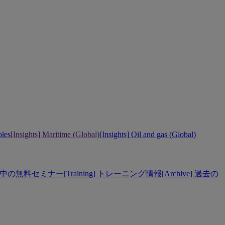
bles
[Insights] Maritime (Global)
[Insights] Oil and gas (Global)
] 開催中の無料セミナー
[Training] トレーニング情報
[Archive] 過去の