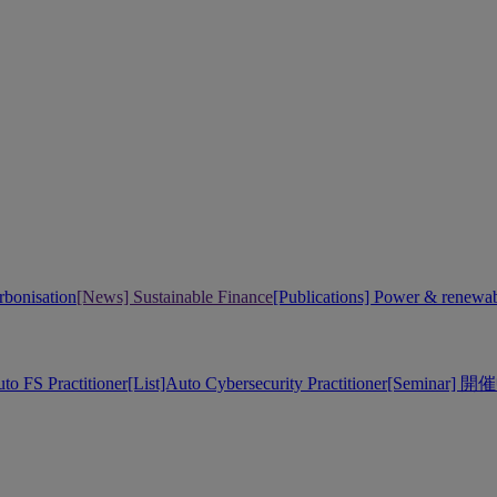
bonisation
[News] Sustainable Finance
[Publications] Power & renewa
uto FS Practitioner
[List]Auto Cybersecurity Practitioner
[Seminar