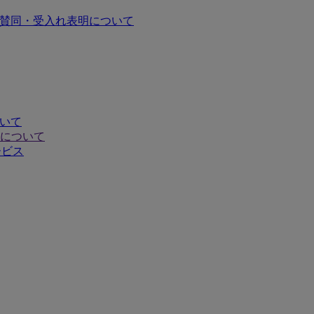
の賛同・受入れ表明について
ついて
について
ービス