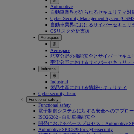
家
Automotive
自動車業界が迫られるセキュリティ対
Cyber Security Management System (C
自動車業界におけるサイバーセキュリティ：Softwa
CSリスク分析支援
Aerospace
家
Aerospace
航空分野の機能安全とサイバーセキュ
宇宙分野におけるサイバーセキュリテ
Industrial
家
Industrial
製品生産における情報セキュリティ
Cybersecurity Team
Functional safety
Functional safety
電子制御システムに対する安全へのアプロー
ISO26262 - 自動車機能安全
開発におけるベースプロセス：Automotive SP
Automotive SPICE® for Cybersecurity