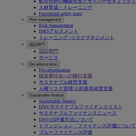
航空分野の機能安全とサイバーセキュリティ
人材育成・トレーニング
Functional safety team
Risk management
Risk management
ISRSアセスメント
トレーニング -リスクマネジメント
認証部門
認証部門
サービス
Decarbonization
Decarbonization
脱炭素社会への移行支援
サステナブル経営支援
人権リスク管理/人的資本経営支援
Sustainable finance
Sustainable finance
DNVサステナブルファイナンスリスト
サステナブルファイナンスニュース
DNVの評価方法について
トランジション・ファイナンス評価について
ブルーファイナンス評価