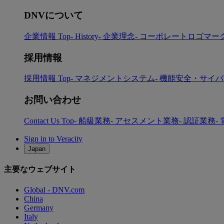
DNVについて
企業情報 Top
- History
- 企業理念
- コーポレートロゴマー
採用情報
採用情報 Top
- マネジメントシステム
- 機能安全・サイ
お問い合わせ
Contact Us Top
- 船級業務
- アセスメント業務
- 認証業務
-
Sign in to Veracity
Japan
主要なウェブサイト
Global - DNV.com
China
Germany
Italy