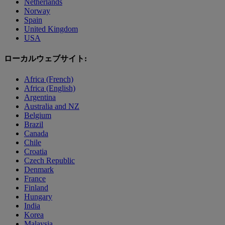
Netherlands
Norway
Spain
United Kingdom
USA
ローカルウェブサイト:
Africa (French)
Africa (English)
Argentina
Australia and NZ
Belgium
Brazil
Canada
Chile
Croatia
Czech Republic
Denmark
France
Finland
Hungary
India
Korea
Malaysia