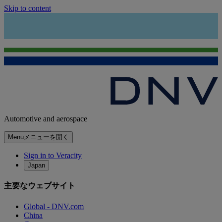
Skip to content
Automotive and aerospace
Menu
メニューを開く
Sign in to Veracity
Japan
主要なウェブサイト
Global - DNV.com
China