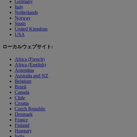
Germany
Italy
Netherlands
Norway
Spain
United Kingdom
USA
ローカルウェブサイト:
Africa (French)
Africa (English)
Argentina
Australia and NZ
Belgium
Brazil
Canada
Chile
Croatia
Czech Republic
Denmark
France
Finland
Hungary
India