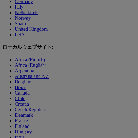
Germany
Italy
Netherlands
Norway
Spain
United Kingdom
USA
ローカルウェブサイト:
Africa (French)
Africa (English)
Argentina
Australia and NZ
Belgium
Brazil
Canada
Chile
Croatia
Czech Republic
Denmark
France
Finland
Hungary
India