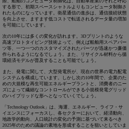
際、船舶のコンピュータ制御化は、自動車産業のそれと呼応
する形で、初期スペースシャトルよりもコンピュータ制御さ
れたものになっています。衛星通信の進歩は、通信接続状態
を向上させ、ますます低コストで転送されるデータ量の増加
を可能にしています。
次の10年には多くの変化が訪れます。3Dプリントのような
高速プロトタイピング技術よって、例えば船舶用スペアパー
ツ等、一つ一つのカスタマイズされたパーツが迅速かつ廉価
作られるようになるでしょう。また、リサイクル材料から循
環経済モデルが普及することも可能でしょう。
また、発電に関して、大型発電所が、現在の世界の電力配電
システムを構成しています。しかし次の10年間で、企業のた
めの大規模な再生可能エネルギープラントと、消費者のニー
ズによって繊細なコントロールができる小規模発電グリッド
のハイブリッドな形へとなっていくでしょう。
「Technology Outlook」は、海運、エネルギー、ライフ・サ
イエンスにフォーカスし、各セクターにおいて、経済動向、
地政学的動向、人口統計の変化の予測に基づいて来るべき
2025年のための議論の素地を形成することを狙いとしていま