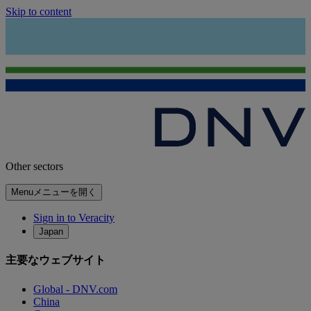
Skip to content
Other sectors
Menu
メニューを開く
Sign in to Veracity
Japan
主要なウェブサイト
Global - DNV.com
China