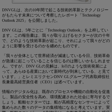
DNVGLは、次の10年間で起こる技術的革新とテクノロジー
がもたらす未来について考察したレポート「Technology
Outlook 2025」を公開しました。
DNV GLは、5年ごとに「Technology Outlook」を上梓してい
ます。この報告書は、我々が取り上げるセクターが次の十年
で、どのような技術革新が起こり、それによって我々がどの
ように影響を受けるのかを纏めたものです。
「我々が全体として世界経済が減速している今日、技術革命
が急速に起こっていることを信じるのは難しいかもしれませ
ん。ですが、DNV GLの見解は、IoTのような技術発展によ
って、あらゆる産業において新時代が到来している、と見て
います。」とレミエリクセンDNV GLグループ代表取締役社
長兼最高経営責任者（CEO）は述べています。
情報のデジタル化は、既存のプロセスや機能の自動化を促進
し、製品の安全性を高め、環境配慮された社会に寄与するで
しょう。船舶セクターでは、船が高精度なセンサーによって
集められた数々のデータの集積地になると考えています。実