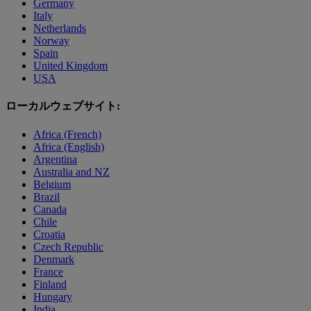
Germany
Italy
Netherlands
Norway
Spain
United Kingdom
USA
ローカルウェブサイト:
Africa (French)
Africa (English)
Argentina
Australia and NZ
Belgium
Brazil
Canada
Chile
Croatia
Czech Republic
Denmark
France
Finland
Hungary
India