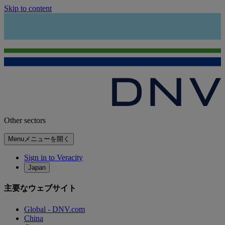
Skip to content
Other sectors
Menu
メニューを開く
Sign in to Veracity
Japan
主要なウェブサイト
Global - DNV.com
China