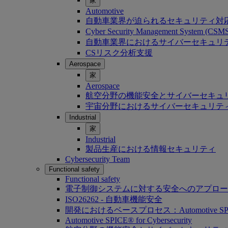
家
Automotive
自動車業界が迫られるセキュリティ対
Cyber Security Management System (C
自動車業界におけるサイバーセキュリティ：Softwa
CSリスク分析支援
Aerospace
家
Aerospace
航空分野の機能安全とサイバーセキュ
宇宙分野におけるサイバーセキュリテ
Industrial
家
Industrial
製品生産における情報セキュリティ
Cybersecurity Team
Functional safety
Functional safety
電子制御システムに対する安全へのアプロー
ISO26262 - 自動車機能安全
開発におけるベースプロセス：Automotive SP
Automotive SPICE® for Cybersecurity