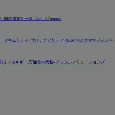
ク
- 国内事業所一覧
- Annual Reports
バーセキュリティ
- サステナビリティ
- SCM/リスクマネジメント
-
 電力,エネルギー,石油化学業務
- デジタルソリューションズ