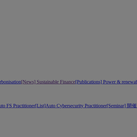
bonisation
[News] Sustainable Finance
[Publications] Power & renewa
uto FS Practitioner
[List]Auto Cybersecurity Practitioner
[Seminar