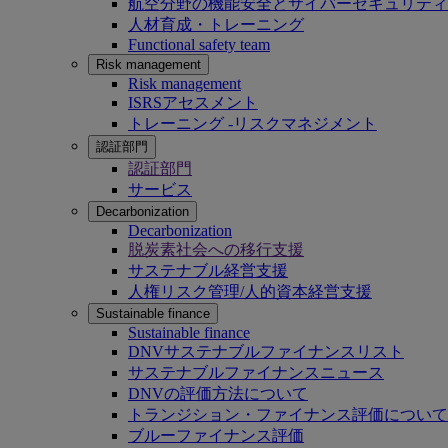
航空分野の機能安全とサイバーセキュリティ
人材育成・トレーニング
Functional safety team
Risk management
Risk management
ISRSアセスメント
トレーニング -リスクマネジメント
認証部門
認証部門
サービス
Decarbonization
Decarbonization
脱炭素社会への移行支援
サステナブル経営支援
人権リスク管理/人的資本経営支援
Sustainable finance
Sustainable finance
DNVサステナブルファイナンスリスト
サステナブルファイナンスニュース
DNVの評価方法について
トランジション・ファイナンス評価について
ブルーファイナンス評価