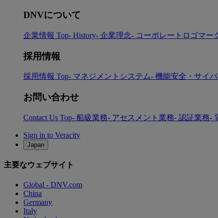
DNVについて
企業情報 Top
- History
- 企業理念
- コーポレートロゴマー
採用情報
採用情報 Top
- マネジメントシステム
- 機能安全・サイ
お問い合わせ
Contact Us Top
- 船級業務
- アセスメント業務
- 認証業務
-
Sign in to Veracity
Japan
主要なウェブサイト
Global - DNV.com
China
Germany
Italy