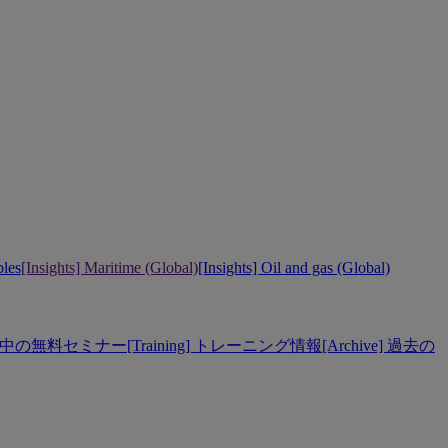
bles
[Insights] Maritime (Global)
[Insights] Oil and gas (Global)
] 開催中の無料セミナー
[Training] トレーニング情報
[Archive] 過去の