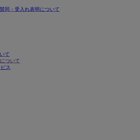
の賛同・受入れ表明について
ついて
について
ービス