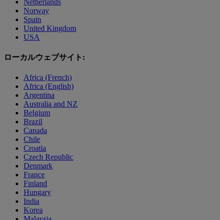
Netherlands
Norway
Spain
United Kingdom
USA
ローカルウェブサイト:
Africa (French)
Africa (English)
Argentina
Australia and NZ
Belgium
Brazil
Canada
Chile
Croatia
Czech Republic
Denmark
France
Finland
Hungary
India
Korea
Malaysia