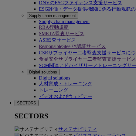
DNVのESGファイナンス支援サービス
ESG評価・データ提供機関に係る行動規範
Supply chain management
Supply chain management
RBA行動規範
SMETA監査サービス
ASI監査サービス
ResponsibleSteel™認証サービス
CSRサプライヤー二者監査支援サービスに
食品安全サプライヤー二者監査支援サービス
SCM関連アドバイザリー／トレーニングサ
Digital solutions
Digital solutions
人材育成・トレーニング
トレーニング
ビデオおよびウェビナー
SECTORS
SECTORS
サステナビリティ
ビジネスアシュアランス