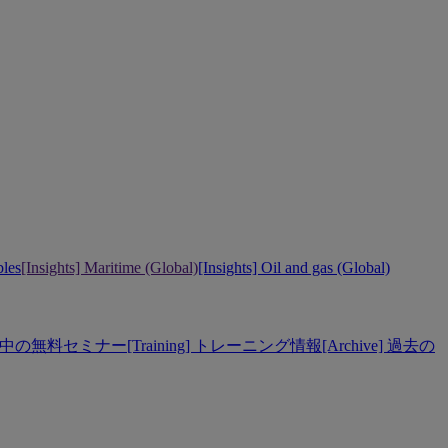
bles
[Insights] Maritime (Global)
[Insights] Oil and gas (Global)
] 開催中の無料セミナー
[Training] トレーニング情報
[Archive] 過去の