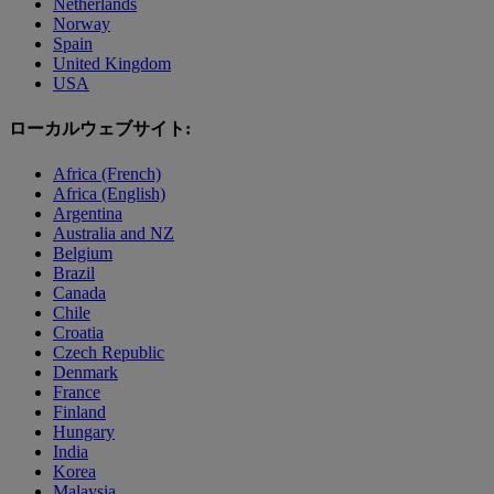
Netherlands
Norway
Spain
United Kingdom
USA
ローカルウェブサイト:
Africa (French)
Africa (English)
Argentina
Australia and NZ
Belgium
Brazil
Canada
Chile
Croatia
Czech Republic
Denmark
France
Finland
Hungary
India
Korea
Malaysia