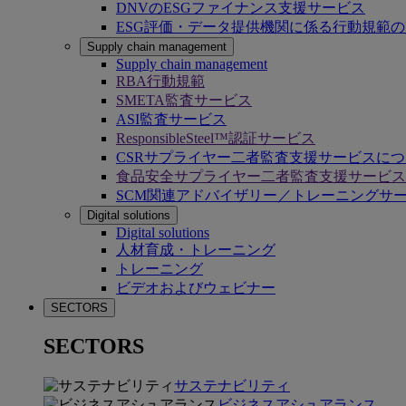
DNVのESGファイナンス支援サービス
ESG評価・データ提供機関に係る行動規範
Supply chain management
Supply chain management
RBA行動規範
SMETA監査サービス
ASI監査サービス
ResponsibleSteel™認証サービス
CSRサプライヤー二者監査支援サービスに
食品安全サプライヤー二者監査支援サービス
SCM関連アドバイザリー／トレーニングサ
Digital solutions
Digital solutions
人材育成・トレーニング
トレーニング
ビデオおよびウェビナー
SECTORS
SECTORS
サステナビリティ
ビジネスアシュアランス