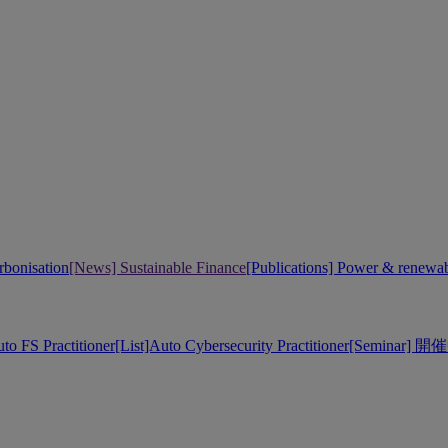
bonisation
[News] Sustainable Finance
[Publications] Power & renewa
uto FS Practitioner
[List]Auto Cybersecurity Practitioner
[Seminar