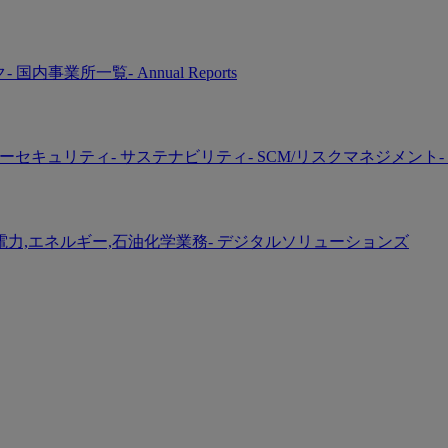
ク
- 国内事業所一覧
- Annual Reports
バーセキュリティ
- サステナビリティ
- SCM/リスクマネジメント
-
 電力,エネルギー,石油化学業務
- デジタルソリューションズ