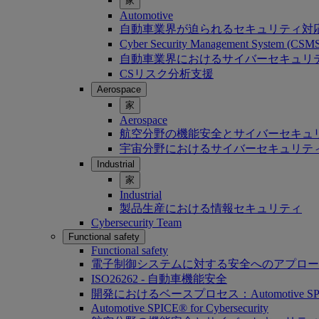
家
Automotive
自動車業界が迫られるセキュリティ対
Cyber Security Management System (C
自動車業界におけるサイバーセキュリティ：Softwa
CSリスク分析支援
Aerospace
家
Aerospace
航空分野の機能安全とサイバーセキュ
宇宙分野におけるサイバーセキュリテ
Industrial
家
Industrial
製品生産における情報セキュリティ
Cybersecurity Team
Functional safety
Functional safety
電子制御システムに対する安全へのアプロー
ISO26262 - 自動車機能安全
開発におけるベースプロセス：Automotive SP
Automotive SPICE® for Cybersecurity