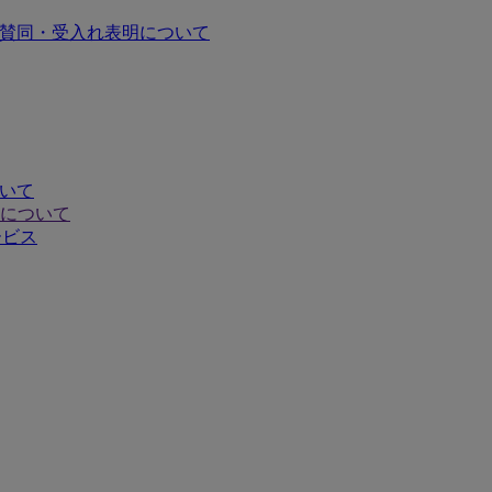
の賛同・受入れ表明について
ついて
について
ービス