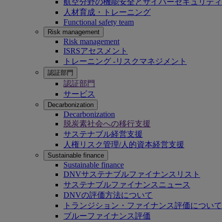
航空分野の機能安全とサイバーセキュリティ
人材育成・トレーニング
Functional safety team
Risk management
Risk management
ISRSアセスメント
トレーニング -リスクマネジメント
認証部門
認証部門
サービス
Decarbonization
Decarbonization
脱炭素社会への移行支援
サステナブル経営支援
人権リスク管理/人的資本経営支援
Sustainable finance
Sustainable finance
DNVサステナブルファイナンスリスト
サステナブルファイナンスニュース
DNVの評価方法について
トランジション・ファイナンス評価について
ブルーファイナンス評価