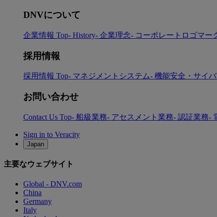
DNVについて
企業情報 Top
- History
- 企業理念
- コーポレートロゴマー
採用情報
採用情報 Top
- マネジメントシステム
- 機能安全・サイ
お問い合わせ
Contact Us Top
- 船級業務
- アセスメント業務
- 認証業務
-
Sign in to Veracity
Japan
主要なウェブサイト
Global - DNV.com
China
Germany
Italy