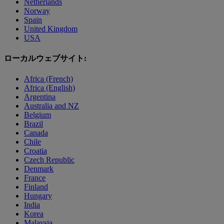
Netherlands
Norway
Spain
United Kingdom
USA
ローカルウェブサイト:
Africa (French)
Africa (English)
Argentina
Australia and NZ
Belgium
Brazil
Canada
Chile
Croatia
Czech Republic
Denmark
France
Finland
Hungary
India
Korea
Malaysia