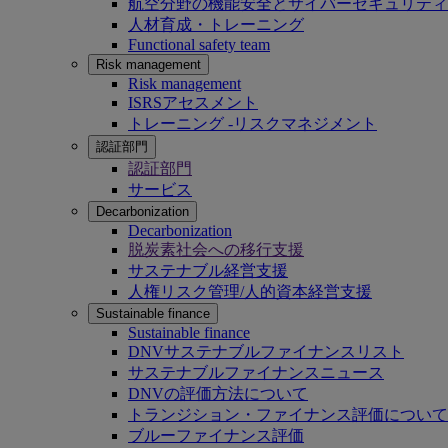
航空分野の機能安全とサイバーセキュリティ
人材育成・トレーニング
Functional safety team
Risk management
Risk management
ISRSアセスメント
トレーニング -リスクマネジメント
認証部門
認証部門
サービス
Decarbonization
Decarbonization
脱炭素社会への移行支援
サステナブル経営支援
人権リスク管理/人的資本経営支援
Sustainable finance
Sustainable finance
DNVサステナブルファイナンスリスト
サステナブルファイナンスニュース
DNVの評価方法について
トランジション・ファイナンス評価について
ブルーファイナンス評価