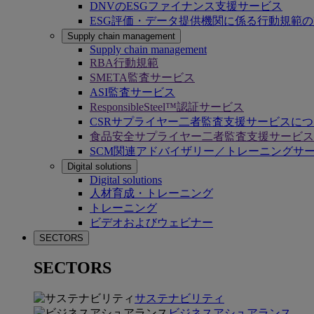
DNVのESGファイナンス支援サービス
ESG評価・データ提供機関に係る行動規範
Supply chain management
Supply chain management
RBA行動規範
SMETA監査サービス
ASI監査サービス
ResponsibleSteel™認証サービス
CSRサプライヤー二者監査支援サービスに
食品安全サプライヤー二者監査支援サービス
SCM関連アドバイザリー／トレーニングサ
Digital solutions
Digital solutions
人材育成・トレーニング
トレーニング
ビデオおよびウェビナー
SECTORS
SECTORS
サステナビリティ
ビジネスアシュアランス