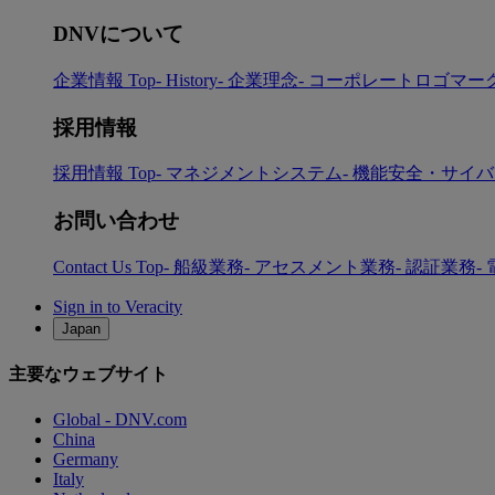
DNVについて
企業情報 Top
- History
- 企業理念
- コーポレートロゴマー
採用情報
採用情報 Top
- マネジメントシステム
- 機能安全・サイ
お問い合わせ
Contact Us Top
- 船級業務
- アセスメント業務
- 認証業務
-
Sign in to Veracity
Japan
主要なウェブサイト
Global - DNV.com
China
Germany
Italy