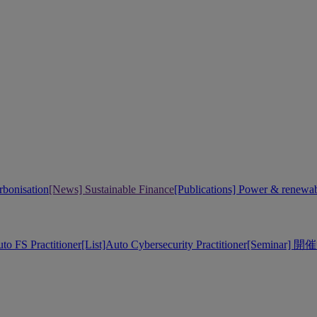
bonisation
[News] Sustainable Finance
[Publications] Power & renewa
uto FS Practitioner
[List]Auto Cybersecurity Practitioner
[Seminar