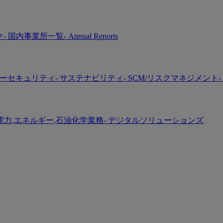
ク
- 国内事業所一覧
- Annual Reports
バーセキュリティ
- サステナビリティ
- SCM/リスクマネジメント
-
 電力,エネルギー,石油化学業務
- デジタルソリューションズ