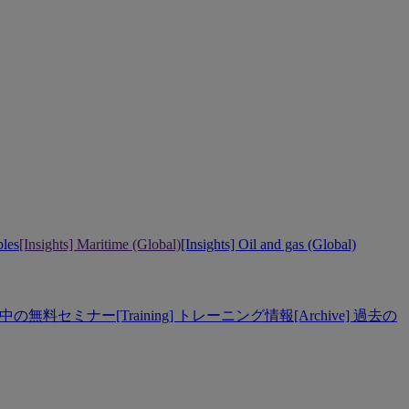
bles
[Insights] Maritime (Global)
[Insights] Oil and gas (Global)
] 開催中の無料セミナー
[Training] トレーニング情報
[Archive] 過去の