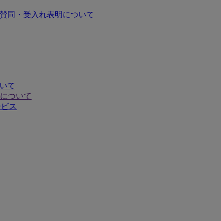
の賛同・受入れ表明について
ついて
について
ービス