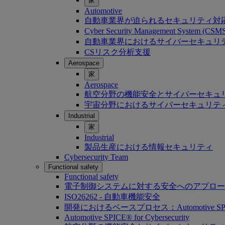
家
Automotive
自動車業界が迫られるセキュリティ対
Cyber Security Management System (C
自動車業界におけるサイバーセキュリティ：Softwa
CSリスク分析支援
Aerospace
家
Aerospace
航空分野の機能安全とサイバーセキュ
宇宙分野におけるサイバーセキュリテ
Industrial
家
Industrial
製品生産における情報セキュリティ
Cybersecurity Team
Functional safety
Functional safety
電子制御システムに対する安全へのアプロー
ISO26262 - 自動車機能安全
開発におけるベースプロセス：Automotive SP
Automotive SPICE® for Cybersecurity