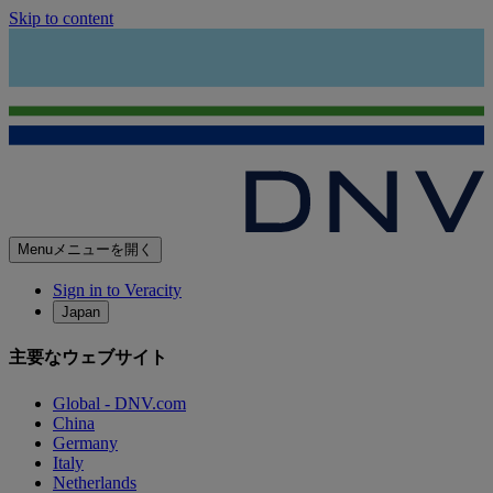
Skip to content
Menu
メニューを開く
Sign in to Veracity
Japan
主要なウェブサイト
Global - DNV.com
China
Germany
Italy
Netherlands