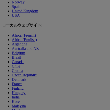
Norway
Spain
United Kingdom
USA
ローカルウェブサイト:
Africa (French)
Africa (English)
Argentina
Australia and NZ
Belgium
Brazil
Canada
Chile
Croatia
Czech Republic
Denmark
France
Finland
Hungary
India
Korea
Malaysia