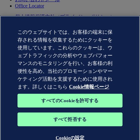
Office Locator
個人情報保護方針（プライバシーポリシー）
利用規約(terms of use)
Copyright © DNV AS 2025
このウェブサイトでは、お客様の端末に保
Cookie情報
存される情報を収集するためにクッキーを
Commercial Disclosure Based on the Act on Specified
Commercial Transactions（特定商取引法に基づく表記)
使用しています。これらのクッキーは、ウ
ェブトラフィックの分析やウェブパフォー
マンスのモニタリングを行い、お客様の利
便性を高め、当社のプロモーションやマー
ケティング活動を支援するために使用され
ます。詳しくはこちら
Cookie情報ページ
すべてのCookieを許可する
すべて拒否する
DNV GL®、DNV®、Horizon Graphic、および Det Norske
Veritas® の商標は、Det Norske Veritas グループの会社の所有
物です。 無断転載を禁じます。
Cookieの設定