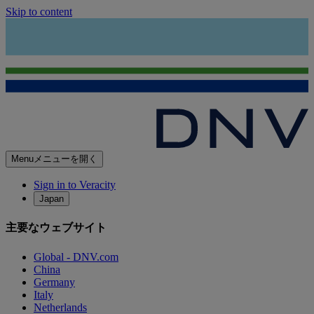
Skip to content
Menu
メニューを開く
Sign in to Veracity
Japan
主要なウェブサイト
Global - DNV.com
China
Germany
Italy
Netherlands