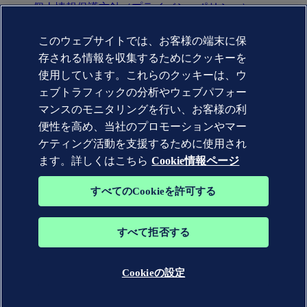
個人情報保護方針（プライバシーポリシー）
利用規約(terms of use)
Copyright © DNV AS 2025
このウェブサイトでは、お客様の端末に保
Cookie情報
存される情報を収集するためにクッキーを
Commercial Disclosure Based on the Act on Specified
Commercial Transactions（特定商取引法に基づく表記)
使用しています。これらのクッキーは、ウ
ェブトラフィックの分析やウェブパフォー
マンスのモニタリングを行い、お客様の利
便性を高め、当社のプロモーションやマー
ケティング活動を支援するために使用され
ます。詳しくはこちら
Cookie情報ページ
すべてのCookieを許可する
すべて拒否する
DNV GL®、DNV®、Horizon Graphic、および Det Norske
Veritas® の商標は、Det Norske Veritas グループの会社の所有
物です。 無断転載を禁じます。
Cookieの設定
WHEN TRUST MATTERS