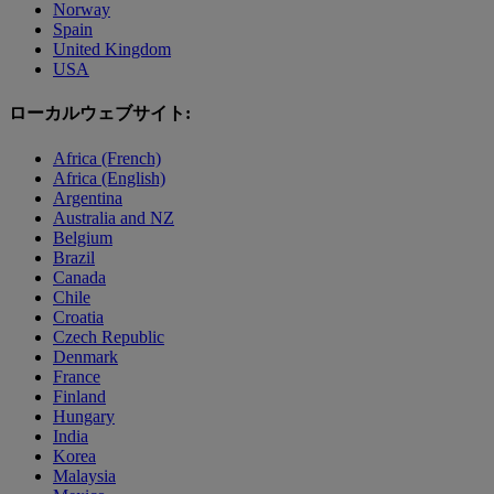
Norway
Spain
United Kingdom
USA
ローカルウェブサイト:
Africa (French)
Africa (English)
Argentina
Australia and NZ
Belgium
Brazil
Canada
Chile
Croatia
Czech Republic
Denmark
France
Finland
Hungary
India
Korea
Malaysia