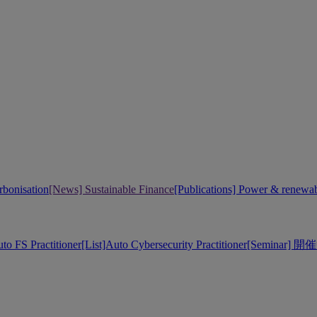
bonisation
[News] Sustainable Finance
[Publications] Power & renewa
uto FS Practitioner
[List]Auto Cybersecurity Practitioner
[Seminar