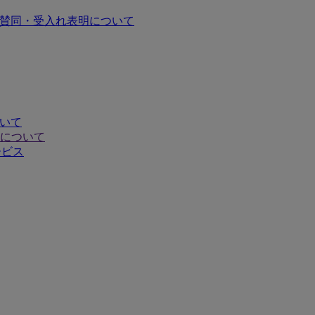
の賛同・受入れ表明について
ついて
について
ービス