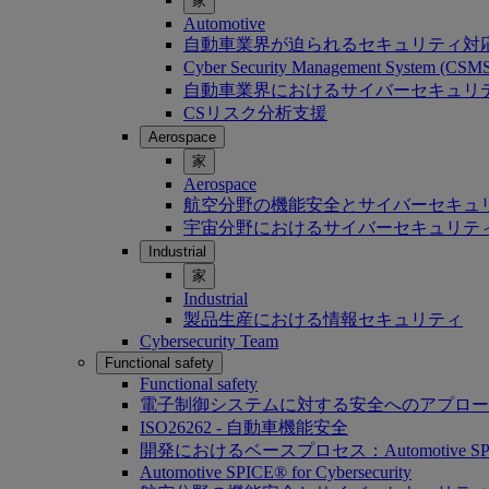
家
Automotive
自動車業界が迫られるセキュリティ対
Cyber Security Management System (C
自動車業界におけるサイバーセキュリティ：Softwa
CSリスク分析支援
Aerospace
家
Aerospace
航空分野の機能安全とサイバーセキュ
宇宙分野におけるサイバーセキュリテ
Industrial
家
Industrial
製品生産における情報セキュリティ
Cybersecurity Team
Functional safety
Functional safety
電子制御システムに対する安全へのアプロー
ISO26262 - 自動車機能安全
開発におけるベースプロセス：Automotive SP
Automotive SPICE® for Cybersecurity