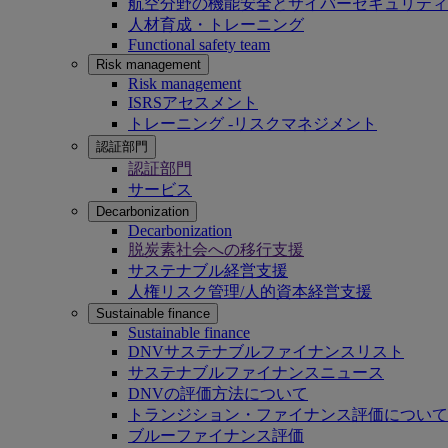
航空分野の機能安全とサイバーセキュリティ
人材育成・トレーニング
Functional safety team
Risk management
Risk management
ISRSアセスメント
トレーニング -リスクマネジメント
認証部門
認証部門
サービス
Decarbonization
Decarbonization
脱炭素社会への移行支援
サステナブル経営支援
人権リスク管理/人的資本経営支援
Sustainable finance
Sustainable finance
DNVサステナブルファイナンスリスト
サステナブルファイナンスニュース
DNVの評価方法について
トランジション・ファイナンス評価について
ブルーファイナンス評価