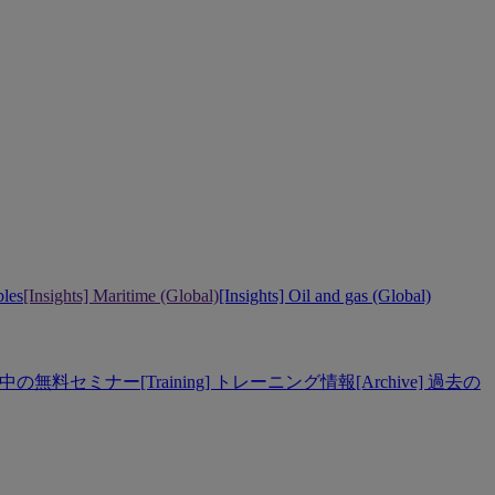
bles
[Insights] Maritime (Global)
[Insights] Oil and gas (Global)
] 開催中の無料セミナー
[Training] トレーニング情報
[Archive] 過去の