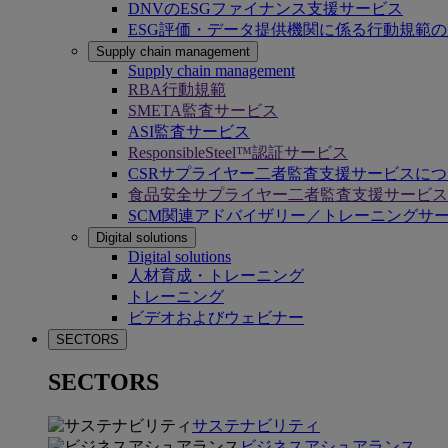
DNVのESGファイナンス支援サービス
ESG評価・データ提供機関に係る行動規範
Supply chain management
Supply chain management
RBA行動規範
SMETA監査サービス
ASI監査サービス
ResponsibleSteel™認証サービス
CSRサプライヤー二者監査支援サービスに
食品安全サプライヤー二者監査支援サービス
SCM関連アドバイザリー／トレーニングサ
Digital solutions
Digital solutions
人材育成・トレーニング
トレーニング
ビデオおよびウェビナー
SECTORS
SECTORS
サステナビリティ
ビジネスアシュアランス