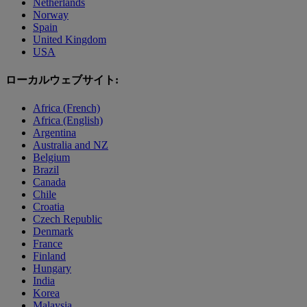
Netherlands
Norway
Spain
United Kingdom
USA
ローカルウェブサイト:
Africa (French)
Africa (English)
Argentina
Australia and NZ
Belgium
Brazil
Canada
Chile
Croatia
Czech Republic
Denmark
France
Finland
Hungary
India
Korea
Malaysia