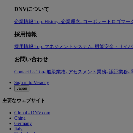
DNVについて
企業情報 Top
- History
- 企業理念
- コーポレートロゴマー
採用情報
採用情報 Top
- マネジメントシステム
- 機能安全・サイ
お問い合わせ
Contact Us Top
- 船級業務
- アセスメント業務
- 認証業務
-
Sign in to Veracity
Japan
主要なウェブサイト
Global - DNV.com
China
Germany
Italy