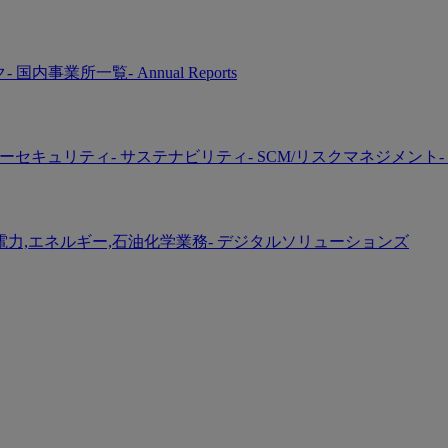
ク
- 国内事業所一覧
- Annual Reports
バーセキュリティ
- サステナビリティ
- SCM/リスクマネジメント
-
 電力,エネルギー,石油化学業務
- デジタルソリューションズ